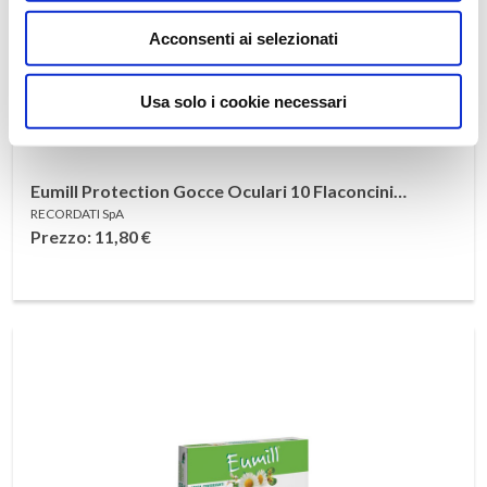
Acconsenti ai selezionati
Usa solo i cookie necessari
Eumill Protection Gocce Oculari 10 Flaconcini
RECORDATI SpA
Monodose 0,5 ml
Prezzo: 11,80
€