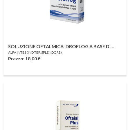
SOLUZIONE OFTALMICA IDROFLOG A BASE DI
ALFA INTES (IND.TER.SPLENDORE)
IALURONATO DI SODIO E IDROCORTISONE SODIO
Prezzo: 18,00
€
FOSFATO 15 FLACONCINI DA 0,5 ML