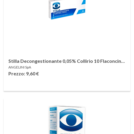
Stilla Decongestionante 0,05% Collirio 10 Flaconcini
ANGELINI SpA
Monodose
Prezzo: 9,60
€