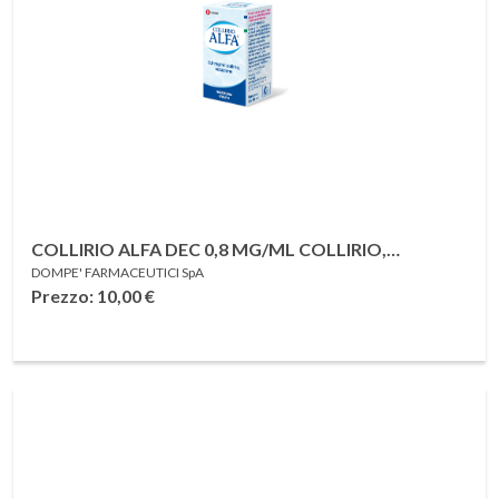
COLLIRIO ALFA DEC 0,8 MG/ML COLLIRIO,
DOMPE' FARMACEUTICI SpA
SOLUZIONE FLACONE 10 ML
Prezzo: 10,00
€