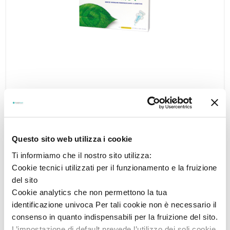
Alfa Natura Gocce Oculari 10 Flaconcini Monodose
DOMPE' FARMACEUTICI SpA
0,5 ml
Prezzo: 8,50
€
Questo sito web utilizza i cookie
Ti informiamo che il nostro sito utilizza:
Cookie tecnici utilizzati per il funzionamento e la fruizione
del sito
Cookie analytics che non permettono la tua
identificazione univoca Per tali cookie non è necessario il
consenso in quanto indispensabili per la fruizione del sito.
L’impostazione di default prevede l’utilizzo dei soli cookie