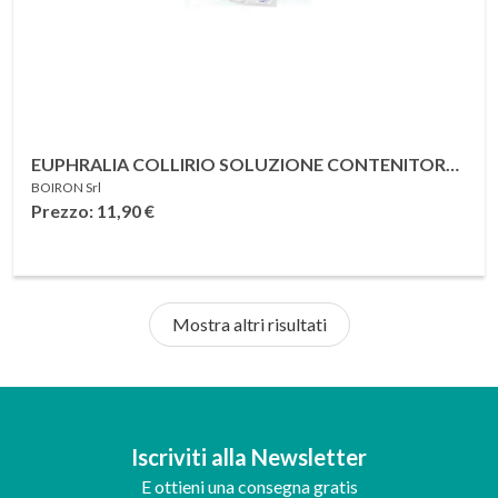
EUPHRALIA COLLIRIO SOLUZIONE CONTENITORE
BOIRON Srl
MONODOSE 10 CONTENITORI LDPE DA 0,4 ML
Prezzo: 11,90
€
Mostra altri risultati
Iscriviti alla Newsletter
E ottieni una consegna gratis