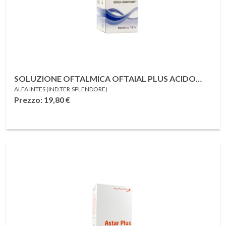
SOLUZIONE OFTALMICA OFTAIAL PLUS ACIDO
ALFA INTES (IND.TER.SPLENDORE)
IALURONICO 0,4% E TAURINA 10ML
Prezzo: 19,80
€