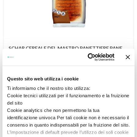
SCHAR CEREALE DEL MASTRO PANETTIERE PANE
DR.SCHAR (SCHAER) SpA
CON CEREALI SENZA LATTOSIO 330 G
Prezzo: 4,65
€
Questo sito web utilizza i cookie
Ti informiamo che il nostro sito utilizza:
Cookie tecnici utilizzati per il funzionamento e la fruizione
del sito
Cookie analytics che non permettono la tua
identificazione univoca Per tali cookie non è necessario il
consenso in quanto indispensabili per la fruizione del sito.
L’impostazione di default prevede l’utilizzo dei soli cookie