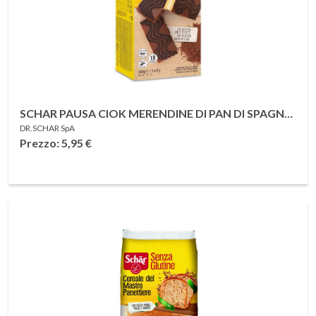
SCHAR PAUSA CIOK MERENDINE DI PAN DI SPAGNA
DR.SCHAR SpA
CON CREMA DI LATTE 10 PEZZI DA 35 G
Prezzo: 5,95
€