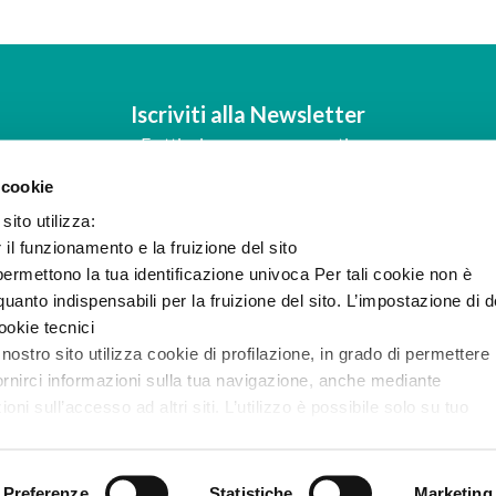
Iscriviti alla Newsletter
E ottieni una consegna gratis
 cookie
OK
sito utilizza:
r il funzionamento e la fruizione del sito
* Consenso al trattamento dei dati personali per finalità di
newsletter
.
ermettono la tua identificazione univoca Per tali cookie non è
uanto indispensabili per la fruizione del sito. L’impostazione di d
Supporto
Le nostre App
cookie tecnici
 nostro sito utilizza cookie di profilazione, in grado di permettere 
FAQ
Scarica le nostre applicazio
ornirci informazioni sulla tua navigazione, anche mediante
i sull’accesso ad altri siti. L’utilizzo è possibile solo su tuo
info@pharmap.it
e l’informativa completa e le modalità per effettuare la selezione
Preferenze
Statistiche
Marketing