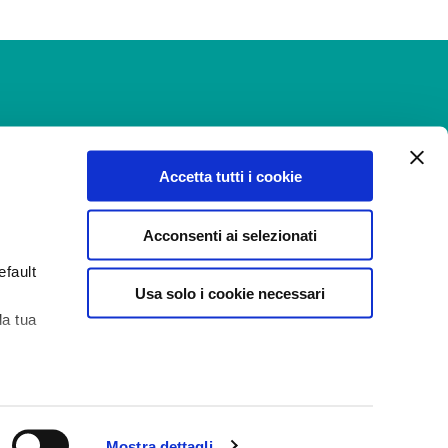
Accetta tutti i cookie
Acconsenti ai selezionati
efault
Recensioni
Usa solo i cookie necessari
la tua
ni
Aiuto
 di
Mostra dettagli