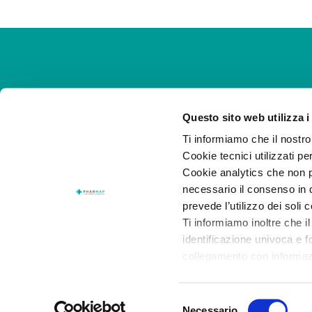
Questo sito web utilizza i
Ti informiamo che il nostro 
Cookie tecnici utilizzati pe
Cookie analytics che non p
necessario il consenso in q
Su Pharmap
Disponibilità
prevede l’utilizzo dei soli 
servizio
Ti informiamo inoltre che il
Categorie
identificazione univoca e f
Elenco città
collegamento con informazion
Chi siamo
consenso.
Dicono di noi
Selezione
Al presente
link
puoi trovar
Necessario