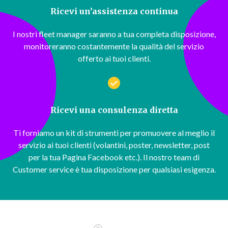
Ricevi un’assistenza continua
I nostri fleet manager saranno a tua completa disposizione,
monitoreranno costantemente la qualità del servizio
offerto ai tuoi clienti.
Ricevi una consulenza diretta
Ti forniamo un kit di strumenti per promuovere al meglio il
servizio ai tuoi clienti (volantini, poster, newsletter, post
per la tua Pagina Facebook etc.). Il nostro team di
Customer service è tua disposizione per qualsiasi esigenza.