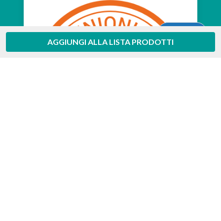
Aiuto
AGGIUNGI ALLA LISTA PRODOTTI
Feedaty
4.7
/
5
-
385
feedbacks