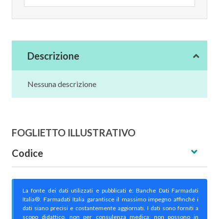
Descrizione
Nessuna descrizione
FOGLIETTO ILLUSTRATIVO
Codice
La fonte dei dati utilizzati e pubblicati è: Banche Dati Farmadati
Italia®. Farmadati Italia garantisce il massimo impegno affinché i
dati siano precisi e costantemente aggiornati. I dati sono forniti a
scopo didattico, non per consulenza medica; non possono in