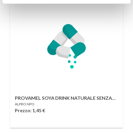
PROVAMEL SOYA DRINK NATURALE SENZA
ALPRO NPO
ZUCCHERI 500 ML
Prezzo: 1,45
€