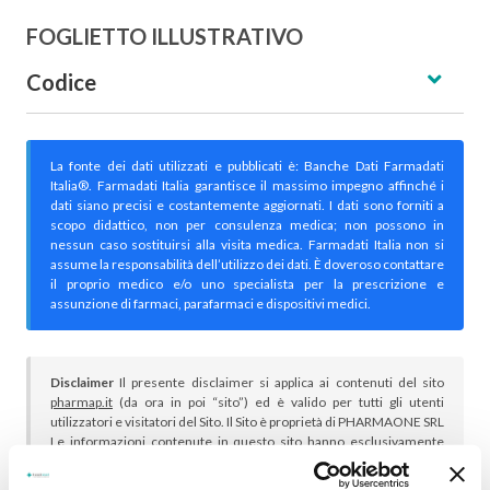
FOGLIETTO ILLUSTRATIVO
Codice
La fonte dei dati utilizzati e pubblicati è: Banche Dati Farmadati
Italia®. Farmadati Italia garantisce il massimo impegno affinché i
dati siano precisi e costantemente aggiornati. I dati sono forniti a
scopo didattico, non per consulenza medica; non possono in
nessun caso sostituirsi alla visita medica. Farmadati Italia non si
assume la responsabilità dell’utilizzo dei dati. È doveroso contattare
il proprio medico e/o uno specialista per la prescrizione e
assunzione di farmaci, parafarmaci e dispositivi medici.
Disclaimer
Il presente disclaimer si applica ai contenuti del sito
pharmap.it
(da ora in poi “sito”) ed è valido per tutti gli utenti
utilizzatori e visitatori del Sito. Il Sito è proprietà di PHARMAONE SRL
Le informazioni contenute in questo sito hanno esclusivamente
scopo informativo, possono essere modificate o rimosse in
qualsiasi momento, e comunque in nessun caso possono costituire