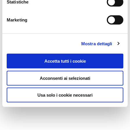
Statistiche
modalità per effettuare la selezione di dettaglio dei cookie
di profilazione di prima e terza parte
Marketing
PARAFFINA LIQUIDA 200 G
Mostra dettagli
ZETA FARMACEUTICI SpA
Prezzo: 3,90
€
Accetta tutti i cookie
Acconsenti ai selezionati
Usa solo i cookie necessari