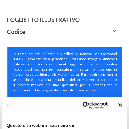
FOGLIETTO ILLUSTRATIVO
Codice
La fonte dei dati utilizzati e pubblicati è: Banche Dati Farmadati
Italia®. Farmadati Italia garantisce il massimo impegno affinché i
dati siano precisi e costantemente aggiornati. I dati sono forniti a
scopo didattico, non per consulenza medica; non possono in
nessun caso sostituirsi alla visita medica. Farmadati Italia non si
assume la responsabilità dell’utilizzo dei dati. È doveroso contattare
il proprio medico e/o uno specialista per la prescrizione e
assunzione di farmaci, parafarmaci e dispositivi medici.
Disclaimer
Il presente disclaimer si applica ai contenuti del sito
pharmap.it
(da ora in poi “sito”) ed è valido per tutti gli utenti
utilizzatori e visitatori del Sito. Il Sito è proprietà di PHARMAONE SRL
Questo sito web utilizza i cookie
Le informazioni contenute in questo sito hanno esclusivamente