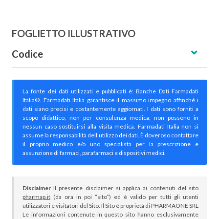
FOGLIETTO ILLUSTRATIVO
Codice
La fonte dei dati utilizzati e pubblicati è: Banche Dati Farmadati
Italia®. Farmadati Italia garantisce il massimo impegno affinché i
dati siano precisi e costantemente aggiornati. I dati sono forniti a
scopo didattico, non per consulenza medica; non possono in
nessun caso sostituirsi alla visita medica. Farmadati Italia non si
assume la responsabilità dell’utilizzo dei dati. È doveroso contattare
il proprio medico e/o uno specialista per la prescrizione e
assunzione di farmaci, parafarmaci e dispositivi medici.
Disclaimer
Il presente disclaimer si applica ai contenuti del sito
pharmap.it
(da ora in poi “sito”) ed è valido per tutti gli utenti
utilizzatori e visitatori del Sito. Il Sito è proprietà di PHARMAONE SRL
Le informazioni contenute in questo sito hanno esclusivamente