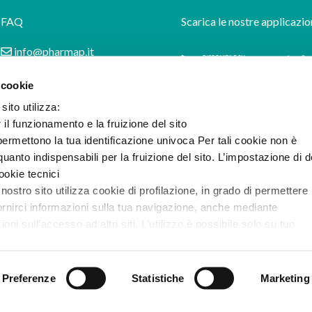
FAQ
Scarica le nostre applicazio
info@pharmap.it
 cookie
sito utilizza:
r il funzionamento e la fruizione del sito
ermettono la tua identificazione univoca Per tali cookie non è
uanto indispensabili per la fruizione del sito. L’impostazione di d
cookie tecnici
 nostro sito utilizza cookie di profilazione, in grado di permettere 
ornirci informazioni sulla tua navigazione, anche mediante
i sull’accesso ad altri siti. L’utilizzo è possibile solo su tuo
e l’informativa completa e le modalità per effettuare la selezione
Preferenze
Statistiche
Marketing
ilazione di prima e terza parte