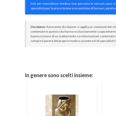
non per consulenza medica; non possono in nessun caso sostitu
specialista per la prescrizione e assunzione di farmaci, parafar
Disclaimer
Il presente disclaimer si applica ai contenuti del si
contenute in questo sito hanno esclusivamente scopo informa
la prescrizione di un trattamento. Le informazioni contenute n
sempre il parere del proprio medico curante e/o di specialisti r
In genere sono scelti insieme: