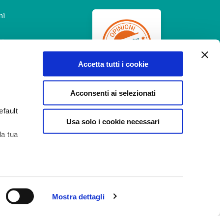
ni
Accetta tutti i cookie
Feedaty
4.7
/
5
-
385
Acconsenti ai selezionati
feedbacks
efault
Usa solo i cookie necessari
la tua
Aiuto
 di
Mostra dettagli