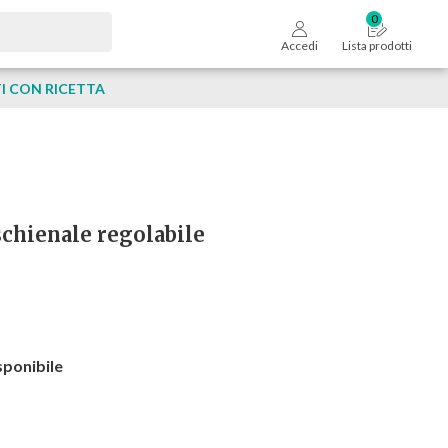
Accedi
Lista prodotti
 CON RICETTA
schienale regolabile
sponibile