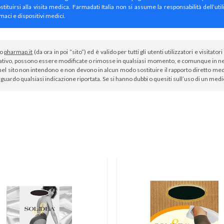
irsi alla visita medica. Farmadati Italia non si assume la responsabilità dell’util
maci e dispositivi medici.
to
pharmap.it
(da ora in poi “sito”) ed è valido per tutti gli utenti utilizzatori e visit
tivo, possono essere modificate o rimosse in qualsiasi momento, e comunque in nes
el sito non intendono e non devono in alcun modo sostituire il rapporto diretto medi
iguardo qualsiasi indicazione riportata. Se si hanno dubbi o quesiti sull’uso di un med