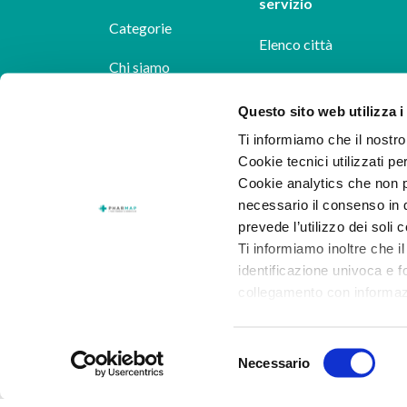
servizio
Categorie
Elenco città
Chi siamo
Dicono di noi
Questo sito web utilizza i
Ti informiamo che il nostro 
Pharmap per i
Cookie tecnici utilizzati pe
farmacisti
Cookie analytics che non p
necessario il consenso in q
Il nostro blog
prevede l’utilizzo dei soli 
Lavora con noi
Ti informiamo inoltre che il
identificazione univoca e f
collegamento con informazion
consenso.
Selezione
Al presente
link
puoi trovar
Necessario
del
dettaglio dei cookie di prof
consenso