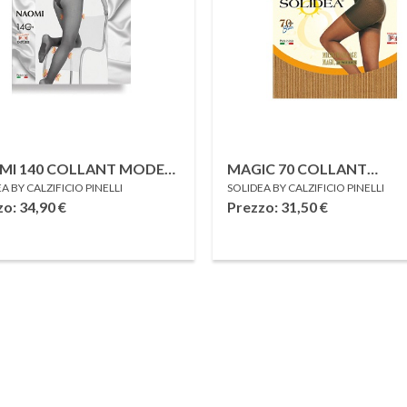
MI 140 COLLANT MODEL
MAGIC 70 COLLANT
A BY CALZIFICIO PINELLI
SOLIDEA BY CALZIFICIO PINELLI
 1
ANTICELLULITE NERO 1
zo: 34,90
€
Prezzo: 31,50
€