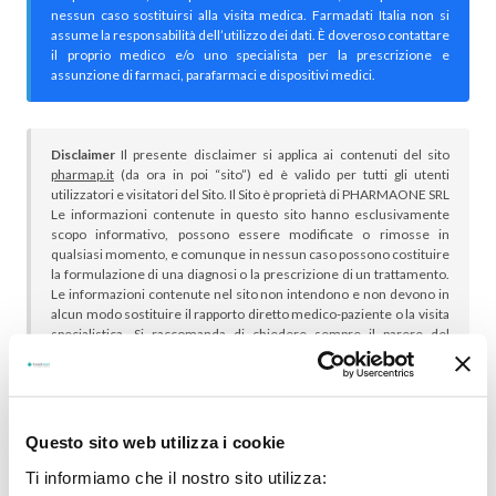
nessun caso sostituirsi alla visita medica. Farmadati Italia non si
assume la responsabilità dell’utilizzo dei dati. È doveroso contattare
il proprio medico e/o uno specialista per la prescrizione e
assunzione di farmaci, parafarmaci e dispositivi medici.
Disclaimer
Il presente disclaimer si applica ai contenuti del sito
pharmap.it
(da ora in poi “sito”) ed è valido per tutti gli utenti
utilizzatori e visitatori del Sito. Il Sito è proprietà di PHARMAONE SRL
Le informazioni contenute in questo sito hanno esclusivamente
scopo informativo, possono essere modificate o rimosse in
qualsiasi momento, e comunque in nessun caso possono costituire
la formulazione di una diagnosi o la prescrizione di un trattamento.
Le informazioni contenute nel sito non intendono e non devono in
alcun modo sostituire il rapporto diretto medico-paziente o la visita
specialistica. Si raccomanda di chiedere sempre il parere del
proprio medico curante e/o di specialisti riguardo qualsiasi
indicazione riportata. Se si hanno dubbi o quesiti sull’uso di un
medicinale è necessario consultare il proprio medico.
Questo sito web utilizza i cookie
Ti informiamo che il nostro sito utilizza: