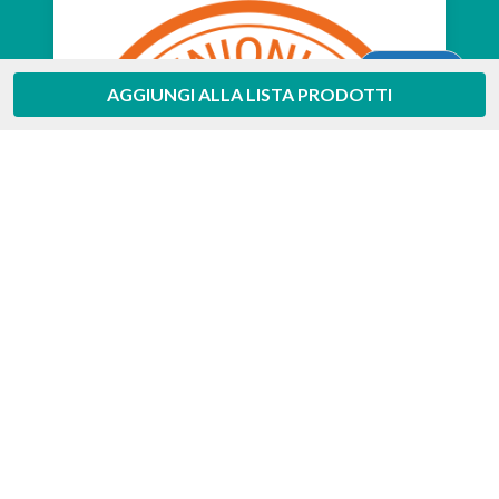
Aiuto
AGGIUNGI ALLA LISTA PRODOTTI
Feedaty
4.7
/
5
-
385
feedbacks