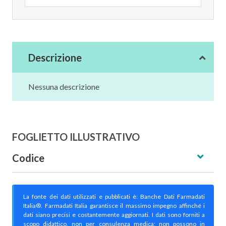
Descrizione
Nessuna descrizione
FOGLIETTO ILLUSTRATIVO
Codice
La fonte dei dati utilizzati e pubblicati è: Banche Dati Farmadati
Italia®. Farmadati Italia garantisce il massimo impegno affinché i
dati siano precisi e costantemente aggiornati. I dati sono forniti a
scopo didattico, non per consulenza medica; non possono in