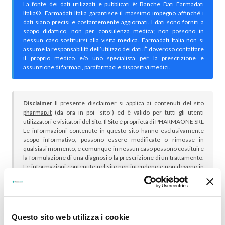
La fonte dei dati utilizzati e pubblicati è: Banche Dati Farmadati
Italia®. Farmadati Italia garantisce il massimo impegno affinché i
dati siano precisi e costantemente aggiornati. I dati sono forniti a
scopo didattico, non per consulenza medica; non possono in
nessun caso sostituirsi alla visita medica. Farmadati Italia non si
assume la responsabilità dell’utilizzo dei dati. È doveroso contattare
il proprio medico e/o uno specialista per la prescrizione e
assunzione di farmaci, parafarmaci e dispositivi medici.
Disclaimer
Il presente disclaimer si applica ai contenuti del sito
pharmap.it
(da ora in poi “sito”) ed è valido per tutti gli utenti
utilizzatori e visitatori del Sito. Il Sito è proprietà di PHARMAONE SRL
Le informazioni contenute in questo sito hanno esclusivamente
scopo informativo, possono essere modificate o rimosse in
qualsiasi momento, e comunque in nessun caso possono costituire
la formulazione di una diagnosi o la prescrizione di un trattamento.
Le informazioni contenute nel sito non intendono e non devono in
alcun modo sostituire il rapporto diretto medico-paziente o la visita
specialistica. Si raccomanda di chiedere sempre il parere del
proprio medico curante e/o di specialisti riguardo qualsiasi
indicazione riportata. Se si hanno dubbi o quesiti sull’uso di un
medicinale è necessario consultare il proprio medico.
Questo sito web utilizza i cookie