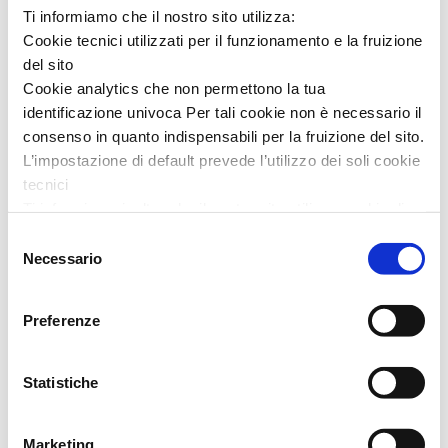
Ti informiamo che il nostro sito utilizza:
Cookie tecnici utilizzati per il funzionamento e la fruizione
del sito
Cookie analytics che non permettono la tua
In genere sono scelti insieme:
identificazione univoca Per tali cookie non è necessario il
consenso in quanto indispensabili per la fruizione del sito.
L’impostazione di default prevede l’utilizzo dei soli cookie
tecnici
Ti informiamo inoltre che il nostro sito utilizza cookie di
profilazione, in grado di permettere la tua identificazione
Selezione
univoca e fornirci informazioni sulla tua navigazione,
Necessario
del
anche mediante collegamento con informazioni
consenso
sull’accesso ad altri siti. L’utilizzo è possibile solo su tuo
Preferenze
consenso.
Al presente
link
puoi trovare l’informativa completa e le
Statistiche
modalità per effettuare la selezione di dettaglio dei cookie
di profilazione di prima e terza parte
Marketing