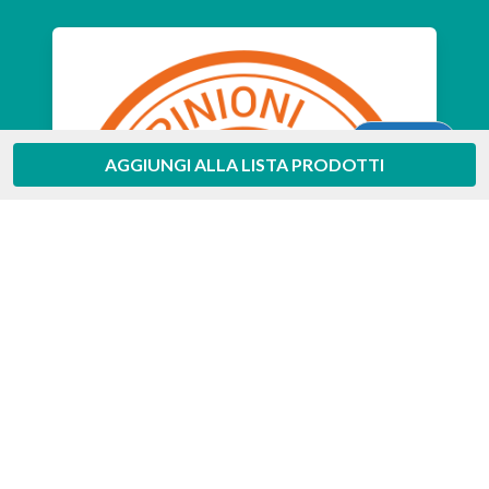
Aiuto
AGGIUNGI ALLA LISTA PRODOTTI
Feedaty
4.7
/
5
-
385
feedbacks