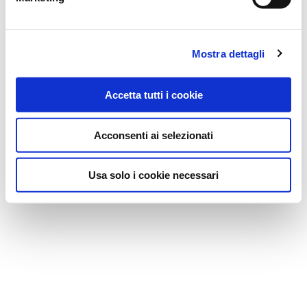
SACCA PER UROSTOMIA CON BARRIERA
HOLLISTER SpA
PROTETTIVA MODERMA FLEX U 15/55MM 10
Prezzo: 61,93
€
PEZZI+1 ADATTATORE+10 TAPPINI ESTERNI
DI SICUREZZA
Mostra dettagli
Accetta tutti i cookie
Acconsenti ai selezionati
Usa solo i cookie necessari