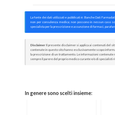
La fonte dei dati utilizzati e pubblicati è: Banche Dati Farmada
non per consulenza medica; non possono in nessun caso sostitu
specialista per la prescrizione e assunzione di farmaci, parafar
Disclaimer
Il presente disclaimer si applica ai contenuti del si
contenute in questo sito hanno esclusivamente scopo informa
la prescrizione di un trattamento. Le informazioni contenute n
sempre il parere del proprio medico curante e/o di specialisti r
In genere sono scelti insieme: