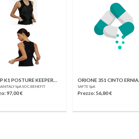
P K1 POSTURE KEEPER
ORIONE 351 CINTO ERNIA
SANITALY SpA SOC.BENEFIT
SAFTE SpA
HIAMO DINAMICO
MONOLATERALE CON
zo: 97,00
€
Prezzo: 56,80
€
SALE DONNA 5
PELOTTA GRIGIO E BLU
SINISTRO 6