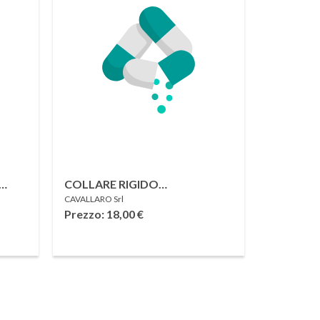
COLLARE RIGIDO
CAVALLARO Srl
ORTOPEDICO IN
Prezzo: 18,00
€
POLIURETANO REGOLABILE
CON CHIUSURA IN VELCRO
LARGE 1 PEZZO