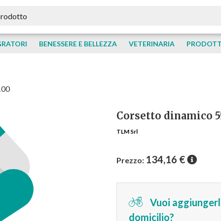
GRATORI
BENESSERE E BELLEZZA
VETERINARIA
PRODOTTI
100
Corsetto dinamico 5
TLM Srl
134,16
€
Prezzo:
Vuoi aggiungerlo
domicilio?