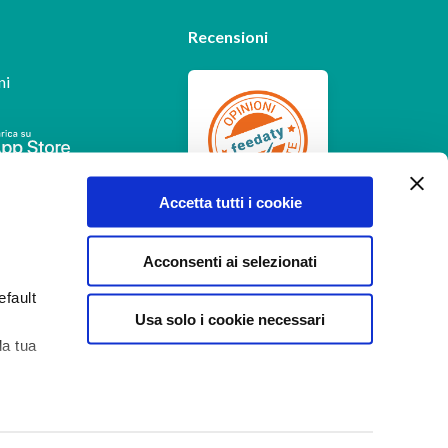
Recensioni
ni
Feedaty
4.7
/
5
Accetta tutti i cookie
-
385
feedbacks
Acconsenti ai selezionati
efault
Usa solo i cookie necessari
la tua