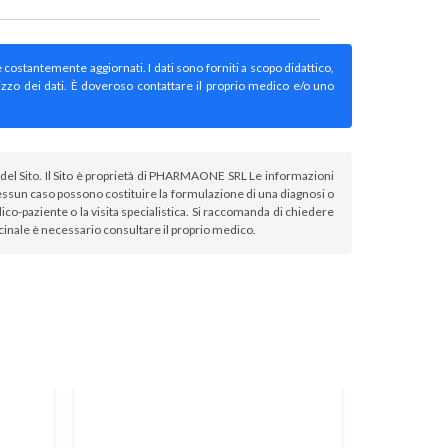
e costantemente aggiornati. I dati sono forniti a scopo didattico,
izzo dei dati. È doveroso contattare il proprio medico e/o uno
atori del Sito. Il Sito è proprietà di PHARMAONE SRL Le informazioni
sun caso possono costituire la formulazione di una diagnosi o
co-paziente o la visita specialistica. Si raccomanda di chiedere
icinale è necessario consultare il proprio medico.