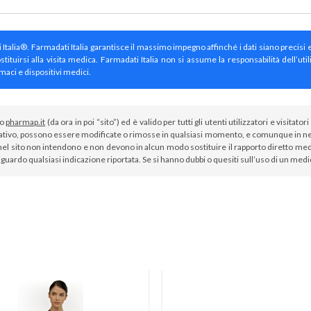
ti Italia®. Farmadati Italia garantisce il massimo impegno affinché i dati siano precisi 
irsi alla visita medica. Farmadati Italia non si assume la responsabilità dell’util
maci e dispositivi medici.
to
pharmap.it
(da ora in poi “sito”) ed è valido per tutti gli utenti utilizzatori e visit
tivo, possono essere modificate o rimosse in qualsiasi momento, e comunque in nes
el sito non intendono e non devono in alcun modo sostituire il rapporto diretto medi
iguardo qualsiasi indicazione riportata. Se si hanno dubbi o quesiti sull’uso di un med