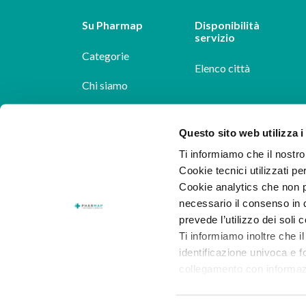
Su Pharmap
Disponibilità
servizio
Categorie
Elenco città
Chi siamo
Dicono di noi
Questo sito web utilizza i
Pharmap per i
Ti informiamo che il nostro 
farmacisti
Cookie tecnici utilizzati pe
Cookie analytics che non p
Il nostro blog
necessario il consenso in q
Lavora con noi
prevede l’utilizzo dei soli 
Ti informiamo inoltre che il
identificazione univoca e f
collegamento con informazion
consenso.