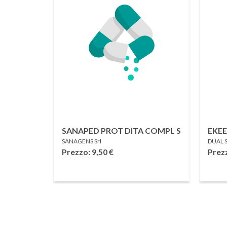
SANAPED PROT DITA COMPL S
EKEE
SANAGENS Srl
DUAL 
RIC
Prezzo: 9,50
€
Prez
DOR