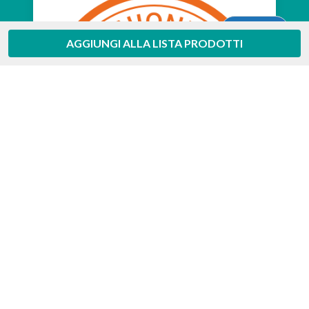
Aiuto
AGGIUNGI ALLA LISTA PRODOTTI
Feedaty
4.7
/
5
-
385
feedbacks