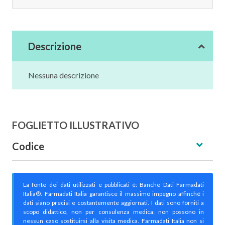
Descrizione
Nessuna descrizione
FOGLIETTO ILLUSTRATIVO
Codice
La fonte dei dati utilizzati e pubblicati è: Banche Dati Farmadati
Italia®. Farmadati Italia garantisce il massimo impegno affinché i
dati siano precisi e costantemente aggiornati. I dati sono forniti a
scopo didattico, non per consulenza medica; non possono in
nessun caso sostituirsi alla visita medica. Farmadati Italia non si