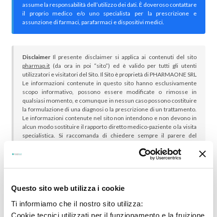
assume la responsabilità dell’utilizzo dei dati. È doveroso contattare
il proprio medico e/o uno specialista per la prescrizione e
assunzione di farmaci, parafarmaci e dispositivi medici.
Disclaimer
Il presente disclaimer si applica ai contenuti del sito
pharmap.it
(da ora in poi “sito”) ed è valido per tutti gli utenti
utilizzatori e visitatori del Sito. Il Sito è proprietà di PHARMAONE SRL
Le informazioni contenute in questo sito hanno esclusivamente
scopo informativo, possono essere modificate o rimosse in
qualsiasi momento, e comunque in nessun caso possono costituire
la formulazione di una diagnosi o la prescrizione di un trattamento.
Le informazioni contenute nel sito non intendono e non devono in
alcun modo sostituire il rapporto diretto medico-paziente o la visita
specialistica. Si raccomanda di chiedere sempre il parere del
proprio medico curante e/o di specialisti riguardo qualsiasi
indicazione riportata. Se si hanno dubbi o quesiti sull’uso di un
medicinale è necessario consultare il proprio medico.
Questo sito web utilizza i cookie
Ti informiamo che il nostro sito utilizza:
Cookie tecnici utilizzati per il funzionamento e la fruizione