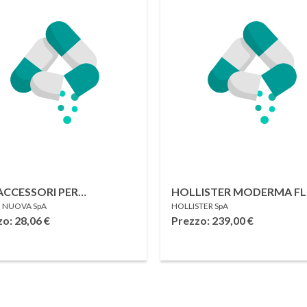
ACCESSORI PER
HOLLISTER MODERMA FL
 NUOVA SpA
HOLLISTER SpA
CHEOTOMIZZATI
CERAPLUS SACCA APERT
zo: 28,06
€
Prezzo: 239,00
€
CONVESSA MIDI PER
ILEOSTOMIA CON FINES
RITAGLIATA 15-25 MM 30
PEZZI