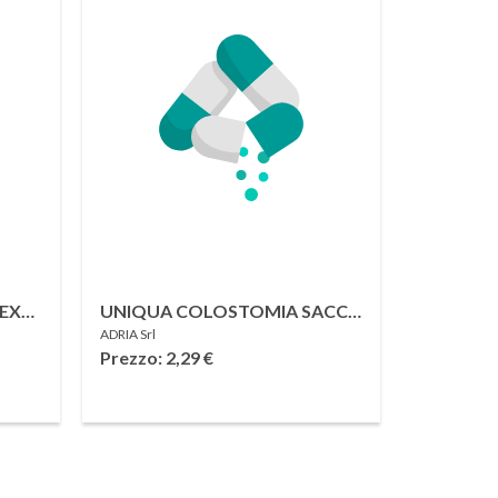
EX
UNIQUA COLOSTOMIA SACCA
ADRIA Srl
A
CHIUSA BEIGE 25 MM
Prezzo: 2,29
€
TRA