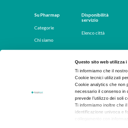
Su Pharmap
Disponibilità
servizio
Categorie
Elenco città
Chi siamo
Dicono di noi
Questo sito web utilizza i
Pharmap per i
Ti informiamo che il nostro 
farmacisti
Cookie tecnici utilizzati pe
Il nostro blog
Cookie analytics che non p
necessario il consenso in q
Lavora con noi
prevede l’utilizzo dei soli 
Ti informiamo inoltre che il
identificazione univoca e f
collegamento con informazion
consenso.