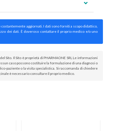
e costantemente aggiornati. I dati sono forniti a scopo didattico,
izzo dei dati. È doveroso contattare il proprio medico e/o uno
atori del Sito. Il Sito è proprietà di PHARMAONE SRL Le informazioni
sun caso possono costituire la formulazione di una diagnosi o
co-paziente o la visita specialistica. Si raccomanda di chiedere
icinale è necessario consultare il proprio medico.