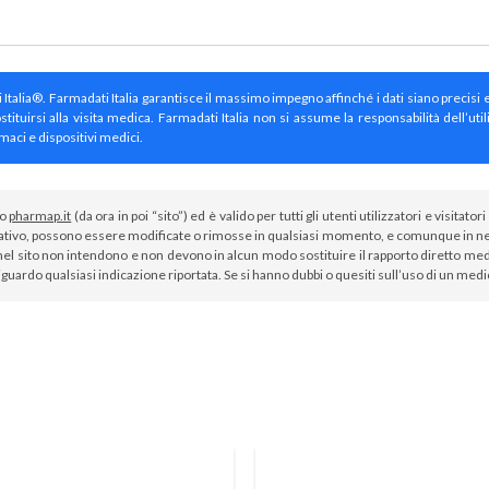
ti Italia®. Farmadati Italia garantisce il massimo impegno affinché i dati siano precisi 
irsi alla visita medica. Farmadati Italia non si assume la responsabilità dell’util
maci e dispositivi medici.
to
pharmap.it
(da ora in poi “sito”) ed è valido per tutti gli utenti utilizzatori e visit
tivo, possono essere modificate o rimosse in qualsiasi momento, e comunque in nes
el sito non intendono e non devono in alcun modo sostituire il rapporto diretto medi
iguardo qualsiasi indicazione riportata. Se si hanno dubbi o quesiti sull’uso di un med