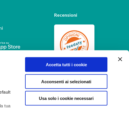
Recensioni
ni
Feedaty
4.7
/
5
Accetta tutti i cookie
-
385
feedbacks
Acconsenti ai selezionati
efault
Usa solo i cookie necessari
la tua