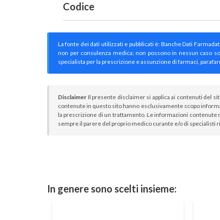
Codice
La fonte dei dati utilizzati e pubblicati è: Banche Dati Farmada
non per consulenza medica; non possono in nessun caso sostitu
specialista per la prescrizione e assunzione di farmaci, parafar
Disclaimer
Il presente disclaimer si applica ai contenuti del si
contenute in questo sito hanno esclusivamente scopo informa
la prescrizione di un trattamento. Le informazioni contenute n
sempre il parere del proprio medico curante e/o di specialisti r
In genere sono scelti insieme: