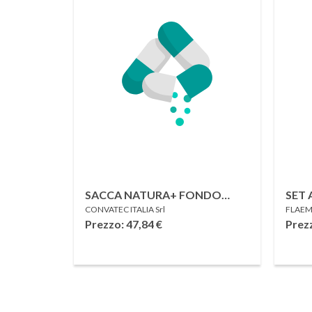
SACCA NATURA+ FONDO
SET 
CONVATEC ITALIA Srl
FLAEM
CHIUSO STANDARD
TRA
Prezzo: 47,84
€
Prez
TRASPARENTE CON FINESTRA
57 MM 30 PEZZI