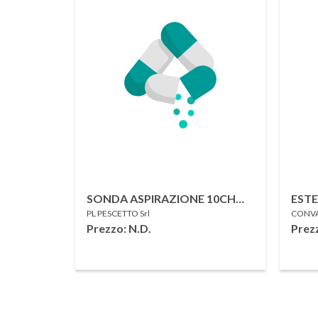
SONDA ASPIRAZIONE 10CH
EST
PL PESCETTO Srl
CONVAT
PESCETTO
APE
Prezzo: N.D.
Prez
PRE
FILT
INVI
PEZZ