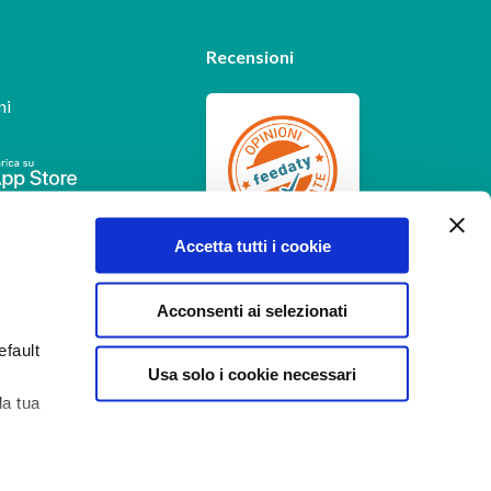
Recensioni
ni
Feedaty
4.7
/
5
Accetta tutti i cookie
-
385
feedbacks
Acconsenti ai selezionati
efault
Usa solo i cookie necessari
la tua