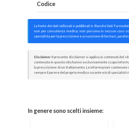
Codice
La fonte dei dati utilizzati e pubblicati è: Banche Dati Farmada
non per consulenza medica; non possono in nessun caso sostitu
specialista per la prescrizione e assunzione di farmaci, parafar
Disclaimer
Il presente disclaimer si applica ai contenuti del si
contenute in questo sito hanno esclusivamente scopo informa
la prescrizione di un trattamento. Le informazioni contenute n
sempre il parere del proprio medico curante e/o di specialisti r
In genere sono scelti insieme: