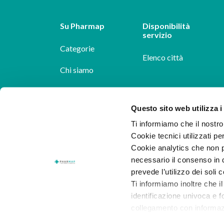
Su Pharmap
Disponibilità
servizio
Categorie
Elenco città
Chi siamo
Dicono di noi
Questo sito web utilizza i
Pharmap per i
Ti informiamo che il nostro 
farmacisti
Cookie tecnici utilizzati pe
Il nostro blog
Cookie analytics che non p
necessario il consenso in q
Lavora con noi
prevede l’utilizzo dei soli 
Ti informiamo inoltre che il
identificazione univoca e f
collegamento con informazion
consenso.