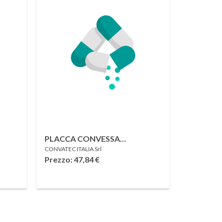
PLACCA CONVESSA
CONVATEC ITALIA Srl
MODELLABILE DURAHESIVA
Prezzo: 47,84
€
SO
NATURA+13-22MM FLANGIA
UBO
45MM 5 PEZZI CON CEROTTO
MICROPOROSO