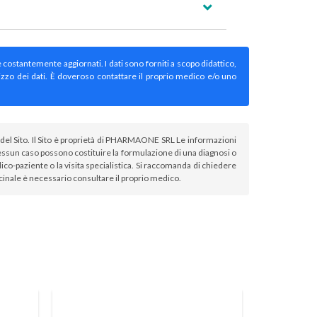
e costantemente aggiornati. I dati sono forniti a scopo didattico,
izzo dei dati. È doveroso contattare il proprio medico e/o uno
atori del Sito. Il Sito è proprietà di PHARMAONE SRL Le informazioni
sun caso possono costituire la formulazione di una diagnosi o
co-paziente o la visita specialistica. Si raccomanda di chiedere
icinale è necessario consultare il proprio medico.