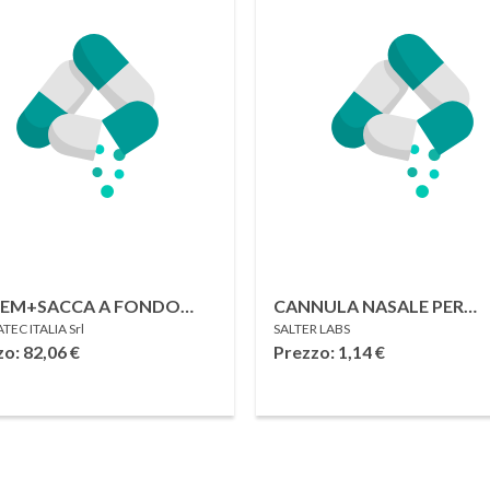
EEM+SACCA A FONDO
CANNULA NASALE PER
EC ITALIA Srl
SALTER LABS
RTO 35MM OPACA
OSSIGENOTERAPIA IN
zo: 82,06
€
Prezzo: 1,14
€
TAGLIATA STANDARD
PAZIENTE ADULTO FLUS
RO CHIUSURA
MASSIMO 6 LITRI/MIN T
SICLOSE CONVESSA 10
ANTISCHIACCIAMENTO
I
LUNGHEZZA 2,1 M