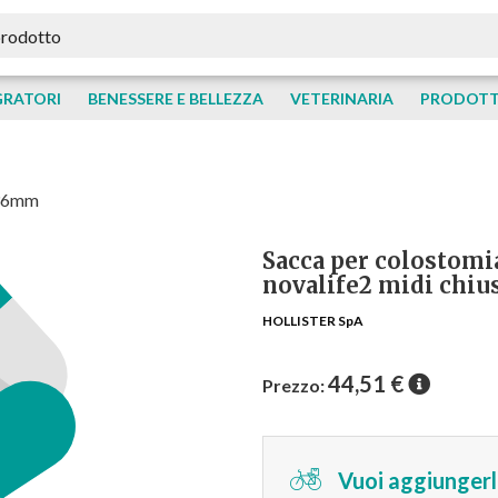
GRATORI
BENESSERE E BELLEZZA
VETERINARIA
PRODOTTI
 36mm
Sacca per colostomia
novalife2 midi chi
HOLLISTER SpA
44,51
€
Prezzo:
Vuoi aggiungerlo