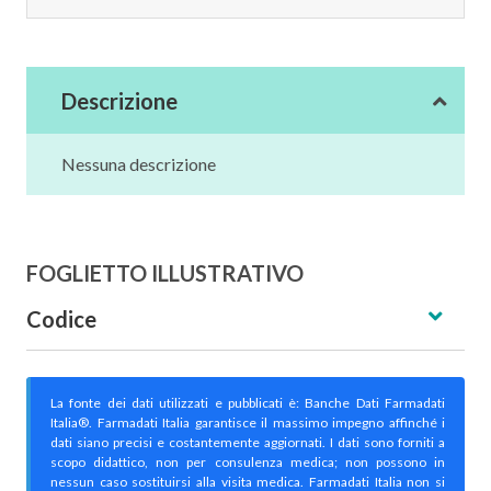
Descrizione
Nessuna descrizione
FOGLIETTO ILLUSTRATIVO
Codice
La fonte dei dati utilizzati e pubblicati è: Banche Dati Farmadati
Italia®. Farmadati Italia garantisce il massimo impegno affinché i
dati siano precisi e costantemente aggiornati. I dati sono forniti a
scopo didattico, non per consulenza medica; non possono in
nessun caso sostituirsi alla visita medica. Farmadati Italia non si