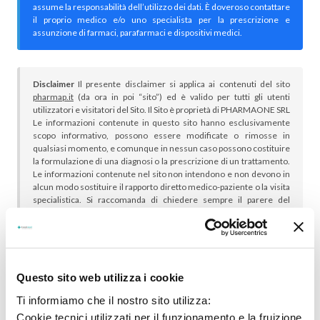
assume la responsabilità dell’utilizzo dei dati. È doveroso contattare
il proprio medico e/o uno specialista per la prescrizione e
assunzione di farmaci, parafarmaci e dispositivi medici.
Disclaimer
Il presente disclaimer si applica ai contenuti del sito
pharmap.it
(da ora in poi “sito”) ed è valido per tutti gli utenti
utilizzatori e visitatori del Sito. Il Sito è proprietà di PHARMAONE SRL
Le informazioni contenute in questo sito hanno esclusivamente
scopo informativo, possono essere modificate o rimosse in
qualsiasi momento, e comunque in nessun caso possono costituire
la formulazione di una diagnosi o la prescrizione di un trattamento.
Le informazioni contenute nel sito non intendono e non devono in
alcun modo sostituire il rapporto diretto medico-paziente o la visita
specialistica. Si raccomanda di chiedere sempre il parere del
proprio medico curante e/o di specialisti riguardo qualsiasi
indicazione riportata. Se si hanno dubbi o quesiti sull’uso di un
medicinale è necessario consultare il proprio medico.
Questo sito web utilizza i cookie
Ti informiamo che il nostro sito utilizza:
Cookie tecnici utilizzati per il funzionamento e la fruizione