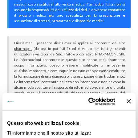
nessun caso sostituirsi alla visita medica. Farmadati Italia non si
assume la responsabilità dell’utilizzo dei dati. È doveroso contattare
il proprio medico e/o uno specialista per la prescrizione e
assunzione di farmaci, parafarmaci e dispositivi medici.
Disclaimer
Il presente disclaimer si applica ai contenuti del sito
pharmap.it
(da ora in poi “sito”) ed è valido per tutti gli utenti
utilizzatori e visitatori del Sito. Il Sito è proprietà di PHARMAONE SRL
Le informazioni contenute in questo sito hanno esclusivamente
scopo informativo, possono essere modificate o rimosse in
qualsiasi momento, e comunque in nessun caso possono costituire
la formulazione di una diagnosi o la prescrizione di un trattamento.
Le informazioni contenute nel sito non intendono e non devono in
alcun modo sostituire il rapporto diretto medico-paziente o la visita
specialistica. Si raccomanda di chiedere sempre il parere del
proprio medico curante e/o di specialisti riguardo qualsiasi
indicazione riportata. Se si hanno dubbi o quesiti sull’uso di un
medicinale è necessario consultare il proprio medico.
Questo sito web utilizza i cookie
Ti informiamo che il nostro sito utilizza: