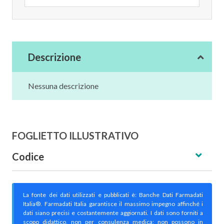
Descrizione
Nessuna descrizione
FOGLIETTO ILLUSTRATIVO
Codice
La fonte dei dati utilizzati e pubblicati è: Banche Dati Farmadati
Italia®. Farmadati Italia garantisce il massimo impegno affinché i
dati siano precisi e costantemente aggiornati. I dati sono forniti a
scopo didattico, non per consulenza medica; non possono in