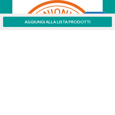
Aiuto
AGGIUNGI ALLA LISTA PRODOTTI
Feedaty
4.7
/
5
-
385
feedbacks