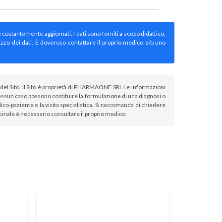
e costantemente aggiornati. I dati sono forniti a scopo didattico,
izzo dei dati. È doveroso contattare il proprio medico e/o uno
atori del Sito. Il Sito è proprietà di PHARMAONE SRL Le informazioni
sun caso possono costituire la formulazione di una diagnosi o
co-paziente o la visita specialistica. Si raccomanda di chiedere
icinale è necessario consultare il proprio medico.