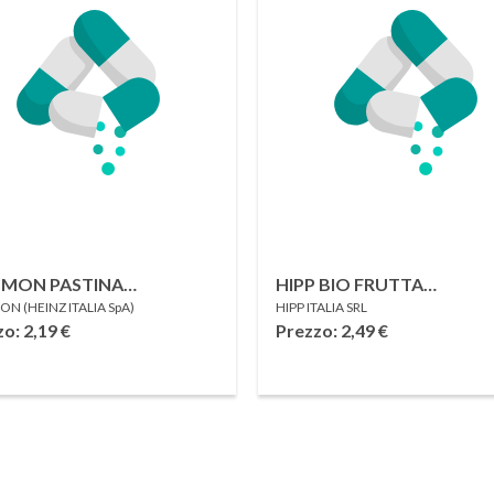
SMON PASTINA
HIPP BIO FRUTTA
N (HEINZ ITALIA SpA)
HIPP ITALIA SRL
CHERONCINI 480 G
FRULLATA&LATTE DI CO
zo: 2,19
€
Prezzo: 2,49
€
MELA BANANA CON LATT
COCCO E AVENA 90 G