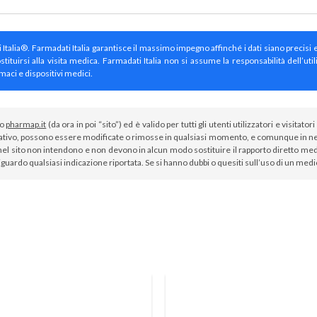
ti Italia®. Farmadati Italia garantisce il massimo impegno affinché i dati siano precisi 
irsi alla visita medica. Farmadati Italia non si assume la responsabilità dell’util
maci e dispositivi medici.
to
pharmap.it
(da ora in poi “sito”) ed è valido per tutti gli utenti utilizzatori e visit
tivo, possono essere modificate o rimosse in qualsiasi momento, e comunque in nes
el sito non intendono e non devono in alcun modo sostituire il rapporto diretto medi
iguardo qualsiasi indicazione riportata. Se si hanno dubbi o quesiti sull’uso di un med