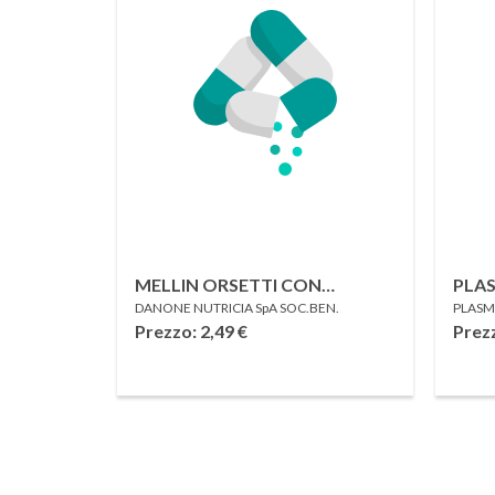
MELLIN ORSETTI CON
PLA
DANONE NUTRICIA SpA SOC.BEN.
PLASMO
LENTICCHIE 280 G
MAC
Prezzo: 2,49
€
Prez