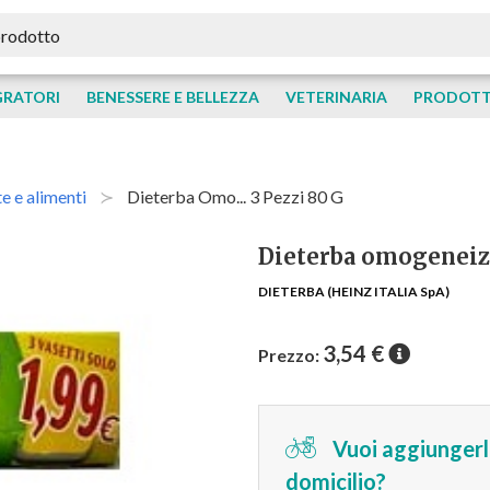
GRATORI
BENESSERE E BELLEZZA
VETERINARIA
PRODOTTI
te e alimenti
Dieterba Omo... 3 Pezzi 80 G
Dieterba omogeneiz
DIETERBA (HEINZ ITALIA SpA)
3,54
€
Prezzo:
Vuoi aggiungerlo
domicilio?