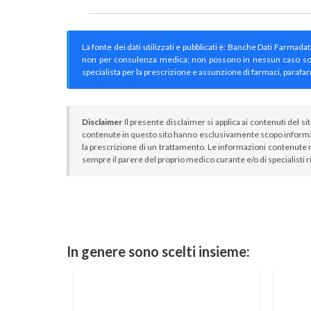
La fonte dei dati utilizzati e pubblicati è: Banche Dati Farmada
non per consulenza medica; non possono in nessun caso sostitu
specialista per la prescrizione e assunzione di farmaci, parafar
Disclaimer
Il presente disclaimer si applica ai contenuti del si
contenute in questo sito hanno esclusivamente scopo informa
la prescrizione di un trattamento. Le informazioni contenute n
sempre il parere del proprio medico curante e/o di specialisti r
In genere sono scelti insieme: