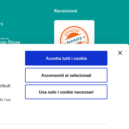
Recensioni
ni
Feedaty
4.7
/
5
Accetta tutti i cookie
-
385
feedbacks
Acconsenti ai selezionati
efault
Usa solo i cookie necessari
la tua