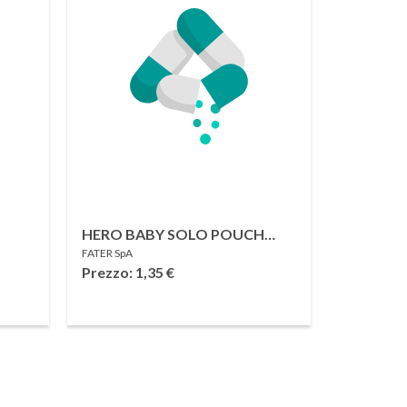
HERO BABY SOLO POUCH
FATER SpA
CCO
MANGO-PERA-AVENA 100 G
Prezzo: 1,35
€
E DI