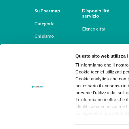
Su Pharmap
Disponibilità
servizio
Categorie
Elenco città
Chi siamo
Dicono di noi
Questo sito web utilizza i
Pharmap per i
Ti informiamo che il nostro 
farmacisti
Cookie tecnici utilizzati pe
Cookie analytics che non p
Il nostro blog
necessario il consenso in q
Lavora con noi
prevede l’utilizzo dei soli 
Ti informiamo inoltre che il
identificazione univoca e f
collegamento con informazion
consenso.