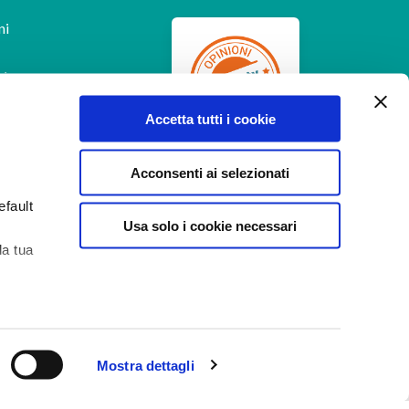
ni
Accetta tutti i cookie
Feedaty
4.7
/
5
-
385
Acconsenti ai selezionati
feedbacks
efault
Usa solo i cookie necessari
la tua
Aiuto
 di
Mostra dettagli