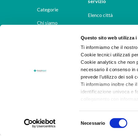
servizio
Categorie
Elenco città
Chi siamo
Dicono di noi
Questo sito web utilizza i
Ti informiamo che il nostro 
Pharmap per i
Cookie tecnici utilizzati pe
farmacisti
Cookie analytics che non p
necessario il consenso in q
Il nostro blog
prevede l’utilizzo dei soli 
Lavora con noi
Ti informiamo inoltre che il
identificazione univoca e f
collegamento con informazion
consenso.
Selezione
Al presente
link
puoi trovar
Necessario
del
dettaglio dei cookie di prof
consenso