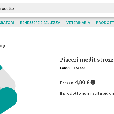
GRATORI
BENESSERE E BELLEZZA
VETERINARIA
PRODOTTI
00g
Piaceri medit stroz
EUROSPITAL SpA
4,80
€
Prezzo:
Il prodotto non risulta più di