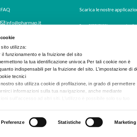
FAQ
Scarica le nostre applicazio
info@pharmap.it
 cookie
sito utilizza:
r il funzionamento e la fruizione del sito
ermettono la tua identificazione univoca Per tali cookie non è
uanto indispensabili per la fruizione del sito. L’impostazione di d
cookie tecnici
 nostro sito utilizza cookie di profilazione, in grado di permettere 
ornirci informazioni sulla tua navigazione, anche mediante
i sull’accesso ad altri siti. L’utilizzo è possibile solo su tuo
e l’informativa completa e le modalità per effettuare la selezione
Preferenze
Statistiche
Marketing
ilazione di prima e terza parte