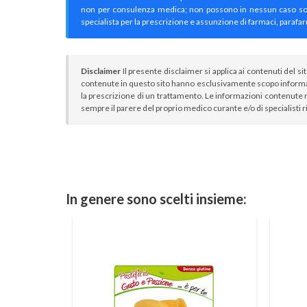
non per consulenza medica; non possono in nessun caso sostitu
specialista per la prescrizione e assunzione di farmaci, parafar
Disclaimer
Il presente disclaimer si applica ai contenuti del si
contenute in questo sito hanno esclusivamente scopo informa
la prescrizione di un trattamento. Le informazioni contenute n
sempre il parere del proprio medico curante e/o di specialisti r
In genere sono scelti insieme: