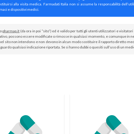
irsi alla visita medica. Farmadati Italia non si assume la responsabilità dell’util
maci e dispositivi medici.
to
pharmap.it
(da ora in poi “sito”) ed è valido per tutti gli utenti utilizzatori e visit
tivo, possono essere modificate o rimosse in qualsiasi momento, e comunque in nes
el sito non intendono e non devono in alcun modo sostituire il rapporto diretto medi
iguardo qualsiasi indicazione riportata. Se si hanno dubbi o quesiti sull’uso di un med