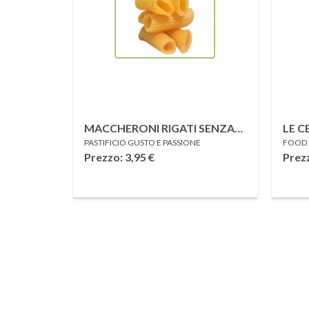
MACCHERONI RIGATI SENZA
LE C
PASTIFICIO GUSTO E PASSIONE
FOOD 2
GLUTINE 500 G
FUSI
Prezzo: 3,95
€
Prez