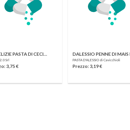
ELIZIE PASTA DI CECI
DALESSIO PENNE DI MAIS 
.0 Srl
PASTA D'ALESSIO di Cavicchioli
LLI 250 G
RISO 400 G
zo: 3,75
€
Prezzo: 3,19
€