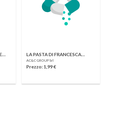
E
LA PASTA DI FRANCESCA
AC&C GROUP Srl
SPAGHETTONI AL BRONZO
Prezzo: 1,99
€
250 G