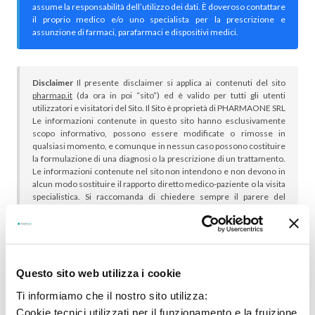
assume la responsabilità dell’utilizzo dei dati. È doveroso contattare
il proprio medico e/o uno specialista per la prescrizione e
assunzione di farmaci, parafarmaci e dispositivi medici.
Disclaimer
Il presente disclaimer si applica ai contenuti del sito
pharmap.it
(da ora in poi “sito”) ed è valido per tutti gli utenti
utilizzatori e visitatori del Sito. Il Sito è proprietà di PHARMAONE SRL
Le informazioni contenute in questo sito hanno esclusivamente
scopo informativo, possono essere modificate o rimosse in
qualsiasi momento, e comunque in nessun caso possono costituire
la formulazione di una diagnosi o la prescrizione di un trattamento.
Le informazioni contenute nel sito non intendono e non devono in
alcun modo sostituire il rapporto diretto medico-paziente o la visita
specialistica. Si raccomanda di chiedere sempre il parere del
proprio medico curante e/o di specialisti riguardo qualsiasi
indicazione riportata. Se si hanno dubbi o quesiti sull’uso di un
medicinale è necessario consultare il proprio medico.
Questo sito web utilizza i cookie
Ti informiamo che il nostro sito utilizza:
Cookie tecnici utilizzati per il funzionamento e la fruizione