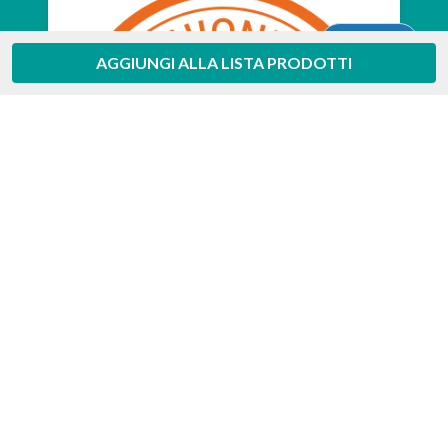
Aiuto
AGGIUNGI ALLA LISTA PRODOTTI
Feedaty
4.7
/
5
-
385
feedbacks