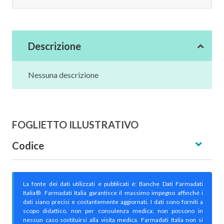
Descrizione
Nessuna descrizione
FOGLIETTO ILLUSTRATIVO
Codice
La fonte dei dati utilizzati e pubblicati è: Banche Dati Farmadati
Italia®. Farmadati Italia garantisce il massimo impegno affinché i
dati siano precisi e costantemente aggiornati. I dati sono forniti a
scopo didattico, non per consulenza medica; non possono in
nessun caso sostituirsi alla visita medica. Farmadati Italia non si