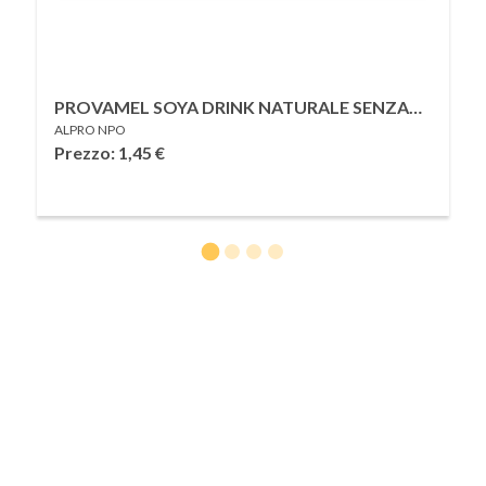
PROVAMEL SOYA DRINK NATURALE SENZA
ALPRO NPO
ZUCCHERI 500 ML
Prezzo: 1,45
€