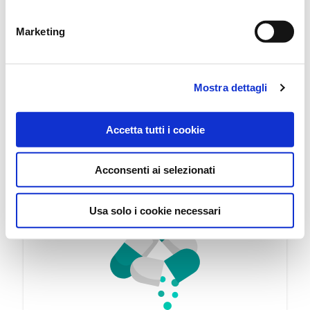
modalità per effettuare la selezione di dettaglio dei cookie
specialistica. Si raccomanda di chiedere sempre il parere del
di profilazione di prima e terza parte
proprio medico curante e/o di specialisti riguardo qualsiasi
Marketing
indicazione riportata. Se si hanno dubbi o quesiti sull’uso di un
medicinale è necessario consultare il proprio medico.
Mostra dettagli
Accetta tutti i cookie
In genere sono scelti insieme:
Acconsenti ai selezionati
Usa solo i cookie necessari