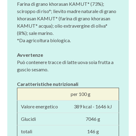
Farina di grano khorasan KAMUT* (73%);
sciroppo di riso*; lievito madre naturale di grano
khorasan KAMUT* (farina di grano khorasan
KAMUT* acqua); olio extravergine di oliva*
(8%); sale marino.
*Da agricoltura biologica.
Avvertenze
Può contenere tracce di latte uova soia frutta a
guscio sesamo.
Caratteristiche nutrizionali
per 100 g
Valore energetico
389 kcal - 1646 kJ
Glucidi
7046 g
totali
146 g