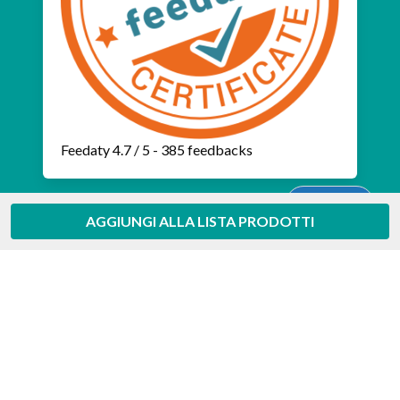
Feedaty
4.7
/
5
-
385
feedbacks
Aiuto
AGGIUNGI ALLA LISTA PRODOTTI
Copyright © CGM PHARMAONE S.r.l.