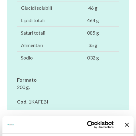
Glucidi solubili
46 g
Lipidi totali
464 g
Saturi totali
085 g
Alimentari
35 g
Sodio
032 g
Formato
200 g.
Cod.
1KAFEBI
FOGLIETTO ILLUSTRATIVO