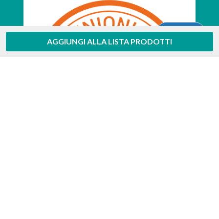
Aiuto
AGGIUNGI ALLA LISTA PRODOTTI
Feedaty
4.7
/
5
-
385
feedbacks