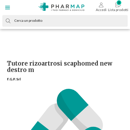
Accedi
Lista prodotti
Tutore rizoartrosi scaphomed new
destro m
F.G.P. Srl