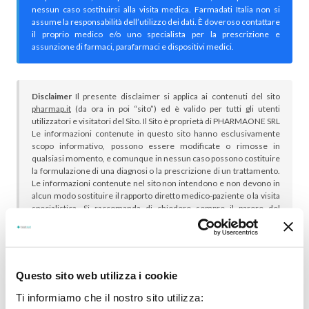
nessun caso sostituirsi alla visita medica. Farmadati Italia non si
assume la responsabilità dell’utilizzo dei dati. È doveroso contattare
il proprio medico e/o uno specialista per la prescrizione e
assunzione di farmaci, parafarmaci e dispositivi medici.
Disclaimer
Il presente disclaimer si applica ai contenuti del sito
pharmap.it
(da ora in poi “sito”) ed è valido per tutti gli utenti
utilizzatori e visitatori del Sito. Il Sito è proprietà di PHARMAONE SRL
Le informazioni contenute in questo sito hanno esclusivamente
scopo informativo, possono essere modificate o rimosse in
qualsiasi momento, e comunque in nessun caso possono costituire
la formulazione di una diagnosi o la prescrizione di un trattamento.
Le informazioni contenute nel sito non intendono e non devono in
alcun modo sostituire il rapporto diretto medico-paziente o la visita
specialistica. Si raccomanda di chiedere sempre il parere del
proprio medico curante e/o di specialisti riguardo qualsiasi
indicazione riportata. Se si hanno dubbi o quesiti sull’uso di un
medicinale è necessario consultare il proprio medico.
Questo sito web utilizza i cookie
Ti informiamo che il nostro sito utilizza: