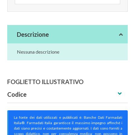
Descrizione
Nessuna descrizione
FOGLIETTO ILLUSTRATIVO
Codice
La fonte dei dati utilizzati e pubblicati è: Banche Dati Farmadati
Italia®. Farmadati Italia garantisce il massimo impegno affinché i
dati siano precisi e costantemente aggiornati. I dati sono forniti a
scopo didattico, non per consulenza medica; non possono in