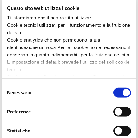
Questo sito web utilizza i cookie
Ti informiamo che il nostro sito utilizza:
Cookie tecnici utilizzati per il funzionamento e la fruizione
del sito
Cookie analytics che non permettono la tua
identificazione univoca Per tali cookie non è necessario il
consenso in quanto indispensabili per la fruizione del sito.
L’impostazione di default prevede l’utilizzo dei soli cookie
tecnici
Ti informiamo inoltre che il nostro sito utilizza cookie di
profilazione, in grado di permettere la tua identificazione
Selezione
univoca e fornirci informazioni sulla tua navigazione,
Necessario
del
anche mediante collegamento con informazioni
consenso
sull’accesso ad altri siti. L’utilizzo è possibile solo su tuo
Preferenze
consenso.
Al presente
link
puoi trovare l’informativa completa e le
Statistiche
modalità per effettuare la selezione di dettaglio dei cookie