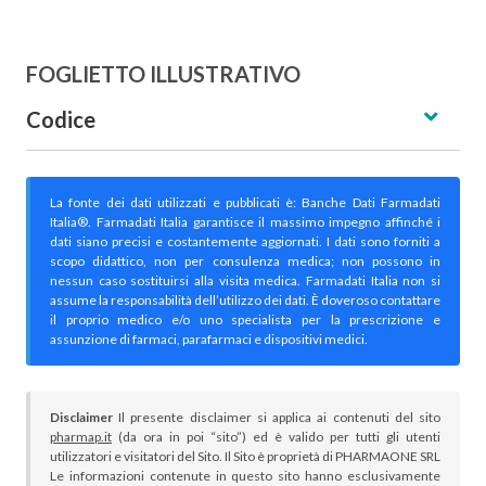
FOGLIETTO ILLUSTRATIVO
Codice
La fonte dei dati utilizzati e pubblicati è: Banche Dati Farmadati
Italia®. Farmadati Italia garantisce il massimo impegno affinché i
dati siano precisi e costantemente aggiornati. I dati sono forniti a
scopo didattico, non per consulenza medica; non possono in
nessun caso sostituirsi alla visita medica. Farmadati Italia non si
assume la responsabilità dell’utilizzo dei dati. È doveroso contattare
il proprio medico e/o uno specialista per la prescrizione e
assunzione di farmaci, parafarmaci e dispositivi medici.
Disclaimer
Il presente disclaimer si applica ai contenuti del sito
pharmap.it
(da ora in poi “sito”) ed è valido per tutti gli utenti
utilizzatori e visitatori del Sito. Il Sito è proprietà di PHARMAONE SRL
Le informazioni contenute in questo sito hanno esclusivamente