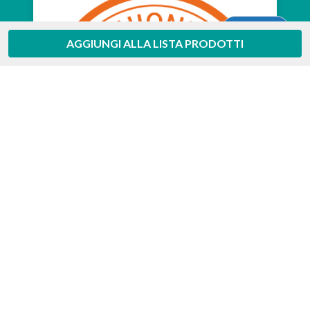
Aiuto
AGGIUNGI ALLA LISTA PRODOTTI
Feedaty
4.7
/
5
-
385
feedbacks