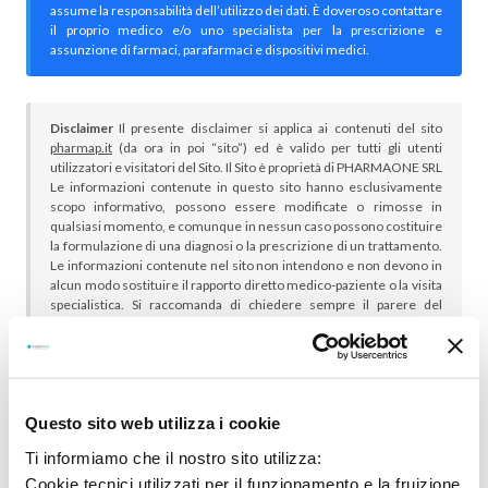
assume la responsabilità dell’utilizzo dei dati. È doveroso contattare
il proprio medico e/o uno specialista per la prescrizione e
assunzione di farmaci, parafarmaci e dispositivi medici.
Disclaimer
Il presente disclaimer si applica ai contenuti del sito
pharmap.it
(da ora in poi “sito”) ed è valido per tutti gli utenti
utilizzatori e visitatori del Sito. Il Sito è proprietà di PHARMAONE SRL
Le informazioni contenute in questo sito hanno esclusivamente
scopo informativo, possono essere modificate o rimosse in
qualsiasi momento, e comunque in nessun caso possono costituire
la formulazione di una diagnosi o la prescrizione di un trattamento.
Le informazioni contenute nel sito non intendono e non devono in
alcun modo sostituire il rapporto diretto medico-paziente o la visita
specialistica. Si raccomanda di chiedere sempre il parere del
proprio medico curante e/o di specialisti riguardo qualsiasi
indicazione riportata. Se si hanno dubbi o quesiti sull’uso di un
medicinale è necessario consultare il proprio medico.
Questo sito web utilizza i cookie
Ti informiamo che il nostro sito utilizza:
Cookie tecnici utilizzati per il funzionamento e la fruizione