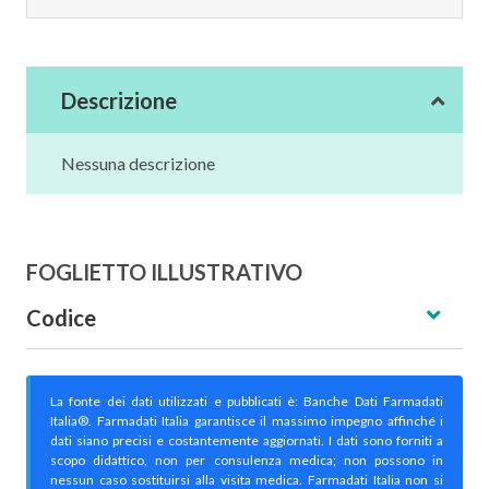
Descrizione
Nessuna descrizione
FOGLIETTO ILLUSTRATIVO
Codice
La fonte dei dati utilizzati e pubblicati è: Banche Dati Farmadati
Italia®. Farmadati Italia garantisce il massimo impegno affinché i
dati siano precisi e costantemente aggiornati. I dati sono forniti a
scopo didattico, non per consulenza medica; non possono in
nessun caso sostituirsi alla visita medica. Farmadati Italia non si