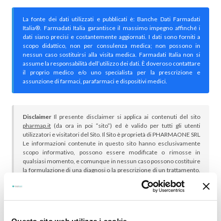
La fonte dei dati utilizzati e pubblicati è: Banche Dati Farmadati
Italia®. Farmadati Italia garantisce il massimo impegno affinché i
dati siano precisi e costantemente aggiornati. I dati sono forniti a
scopo didattico, non per consulenza medica; non possono in
nessun caso sostituirsi alla visita medica. Farmadati Italia non si
assume la responsabilità dell’utilizzo dei dati. È doveroso contattare
il proprio medico e/o uno specialista per la prescrizione e
assunzione di farmaci, parafarmaci e dispositivi medici.
Disclaimer
Il presente disclaimer si applica ai contenuti del sito
pharmap.it
(da ora in poi “sito”) ed è valido per tutti gli utenti
utilizzatori e visitatori del Sito. Il Sito è proprietà di PHARMAONE SRL
Le informazioni contenute in questo sito hanno esclusivamente
scopo informativo, possono essere modificate o rimosse in
qualsiasi momento, e comunque in nessun caso possono costituire
la formulazione di una diagnosi o la prescrizione di un trattamento.
Le informazioni contenute nel sito non intendono e non devono in
alcun modo sostituire il rapporto diretto medico-paziente o la visita
specialistica. Si raccomanda di chiedere sempre il parere del
proprio medico curante e/o di specialisti riguardo qualsiasi
indicazione riportata. Se si hanno dubbi o quesiti sull’uso di un
Questo sito web utilizza i cookie