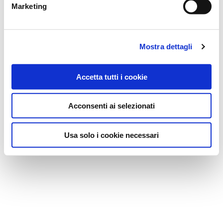
Marketing
FASCIA AUTORISCALDANTE A CALORE
ANGELINI (A.C.R.A.F.) SpA
TERAPEUTICO THERMACARE SCHIENA 2
Prezzo: 10,60
€
PEZZI
Mostra dettagli
Accetta tutti i cookie
Acconsenti ai selezionati
Usa solo i cookie necessari