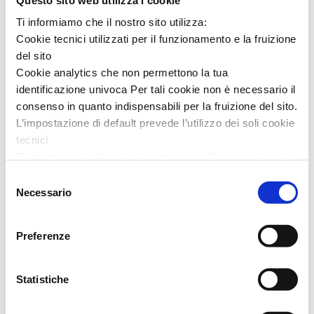
medicinale è necessario consultare il proprio medico.
Ti informiamo che il nostro sito utilizza:
Cookie tecnici utilizzati per il funzionamento e la fruizione
del sito
Cookie analytics che non permettono la tua
identificazione univoca Per tali cookie non è necessario il
In genere sono scelti insieme:
consenso in quanto indispensabili per la fruizione del sito.
L’impostazione di default prevede l’utilizzo dei soli cookie
tecnici
Ti informiamo inoltre che il nostro sito utilizza cookie di
profilazione, in grado di permettere la tua identificazione
Selezione
univoca e fornirci informazioni sulla tua navigazione,
Necessario
del
anche mediante collegamento con informazioni
consenso
sull’accesso ad altri siti. L’utilizzo è possibile solo su tuo
Preferenze
consenso.
Al presente
link
puoi trovare l’informativa completa e le
Statistiche
modalità per effettuare la selezione di dettaglio dei cookie
di profilazione di prima e terza parte