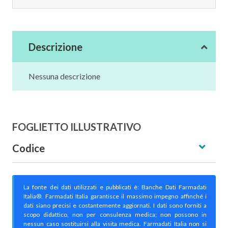
Descrizione
Nessuna descrizione
FOGLIETTO ILLUSTRATIVO
Codice
La fonte dei dati utilizzati e pubblicati è: Banche Dati Farmadati
Italia®. Farmadati Italia garantisce il massimo impegno affinché i
dati siano precisi e costantemente aggiornati. I dati sono forniti a
scopo didattico, non per consulenza medica; non possono in
nessun caso sostituirsi alla visita medica. Farmadati Italia non si