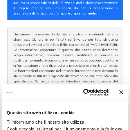
assume la responsabilità dell’utilizzo dei dati. È doveroso contattare
il proprio medico e/o uno specialista per la prescrizione e
assunzione di farmaci, parafarmaci e dispositivi medici.
Disclaimer
Il presente disclaimer si applica ai contenuti del sito
pharmap.it
(da ora in poi “sito”) ed è valido per tutti gli utenti
utilizzatori e visitatori del Sito. Il Sito è proprietà di PHARMAONE SRL
Le informazioni contenute in questo sito hanno esclusivamente
scopo informativo, possono essere modificate o rimosse in
qualsiasi momento, e comunque in nessun caso possono costituire
la formulazione di una diagnosi o la prescrizione di un trattamento.
Le informazioni contenute nel sito non intendono e non devono in
alcun modo sostituire il rapporto diretto medico-paziente o la visita
specialistica. Si raccomanda di chiedere sempre il parere del
proprio medico curante e/o di specialisti riguardo qualsiasi
indicazione riportata. Se si hanno dubbi o quesiti sull’uso di un
medicinale è necessario consultare il proprio medico.
Questo sito web utilizza i cookie
Ti informiamo che il nostro sito utilizza:
Cookie tecnici utilizzati per il funzionamento e la fruizione