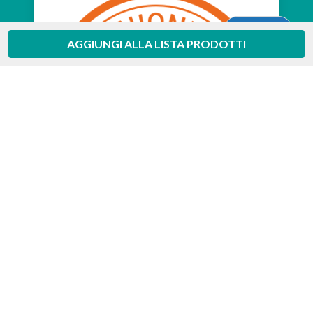
Aiuto
AGGIUNGI ALLA LISTA PRODOTTI
Feedaty
4.7
/
5
-
385
feedbacks