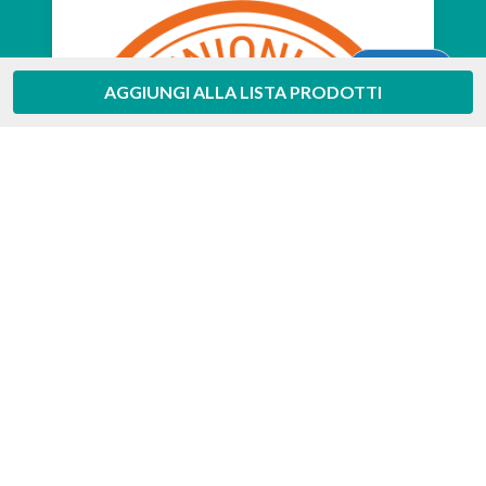
Aiuto
AGGIUNGI ALLA LISTA PRODOTTI
Feedaty
4.7
/
5
-
385
feedbacks