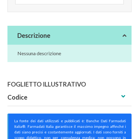
Descrizione
Nessuna descrizione
FOGLIETTO ILLUSTRATIVO
Codice
La fonte dei dati utilizzati e pubblicati è: Banche Dati Farmadati
Italia®. Farmadati Italia garantisce il massimo impegno affinché i
dati siano precisi e costantemente aggiornati. I dati sono forniti a
scopo didattico, non per consulenza medica; non possono in