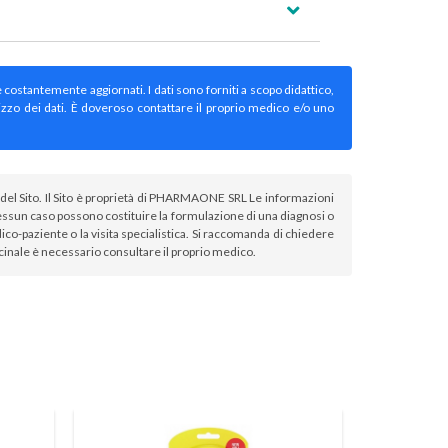
e costantemente aggiornati. I dati sono forniti a scopo didattico,
izzo dei dati. È doveroso contattare il proprio medico e/o uno
atori del Sito. Il Sito è proprietà di PHARMAONE SRL Le informazioni
sun caso possono costituire la formulazione di una diagnosi o
co-paziente o la visita specialistica. Si raccomanda di chiedere
icinale è necessario consultare il proprio medico.