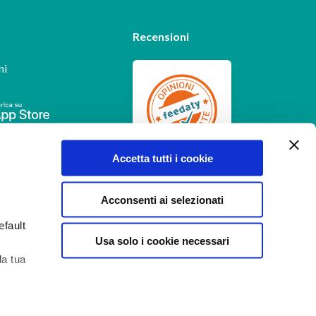
Recensioni
ni
Feedaty
4.7
/
5
Accetta tutti i cookie
-
385
feedbacks
Acconsenti ai selezionati
efault
Usa solo i cookie necessari
la tua