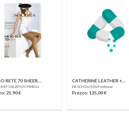
O RETE 70 SHEER
CATHERINE LEATHER +
A BY CALZIFICIO PINELLI
DR.SCHOLL'S Div.Footwear
ANT SABBIA 4-L
ELASTICATED TEXTILE
zo: 25,90
€
Prezzo: 125,00
€
WOMENS BLACK REMOV
INSOLE NERO 38