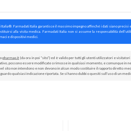
ti Italia®. Farmadati Italia garantisce il massimo impegno affinché i dati siano precisi 
irsi alla visita medica. Farmadati Italia non si assume la responsabilità dell’util
maci e dispositivi medici.
to
pharmap.it
(da ora in poi “sito”) ed è valido per tutti gli utenti utilizzatori e visit
tivo, possono essere modificate o rimosse in qualsiasi momento, e comunque in nes
el sito non intendono e non devono in alcun modo sostituire il rapporto diretto medi
iguardo qualsiasi indicazione riportata. Se si hanno dubbi o quesiti sull’uso di un med