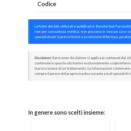
Codice
La fonte dei dati utilizzati e pubblicati è: Banche Dati Farmada
non per consulenza medica; non possono in nessun caso sostitu
specialista per la prescrizione e assunzione di farmaci, parafar
Disclaimer
Il presente disclaimer si applica ai contenuti del si
contenute in questo sito hanno esclusivamente scopo informa
la prescrizione di un trattamento. Le informazioni contenute n
sempre il parere del proprio medico curante e/o di specialisti r
In genere sono scelti insieme: