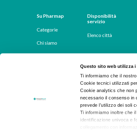
Su Pharmap
Disponibilità
servizio
Categorie
Elenco città
Chi siamo
Dicono di noi
Questo sito web utilizza i
Pharmap per i
Ti informiamo che il nostro 
farmacisti
Cookie tecnici utilizzati pe
Il nostro blog
Cookie analytics che non p
necessario il consenso in q
Lavora con noi
prevede l’utilizzo dei soli 
Ti informiamo inoltre che il
identificazione univoca e f
collegamento con informazion
consenso.