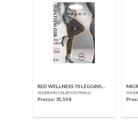
RED WELLNESS 70 LEGGINS
MICR
SOLIDEA BY CALZIFICIO PINELLI
SOLIDE
NERO 2M
COLL
Prezzo: 35,50
€
Prez