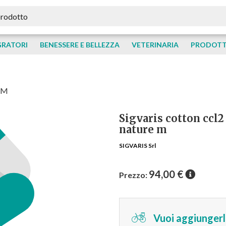
GRATORI
BENESSERE E BELLEZZA
VETERINARIA
PRODOTTI
e M
Sigvaris cotton ccl
nature m
SIGVARIS Srl
94,00
€
Prezzo:
Vuoi aggiungerlo