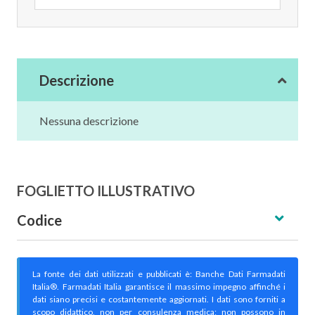
Descrizione
Nessuna descrizione
FOGLIETTO ILLUSTRATIVO
Codice
La fonte dei dati utilizzati e pubblicati è: Banche Dati Farmadati
Italia®. Farmadati Italia garantisce il massimo impegno affinché i
dati siano precisi e costantemente aggiornati. I dati sono forniti a
scopo didattico, non per consulenza medica; non possono in