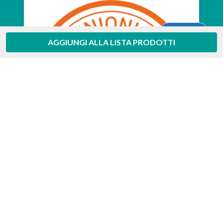
Aiuto
AGGIUNGI ALLA LISTA PRODOTTI
Feedaty
4.7
/
5
-
385
feedbacks