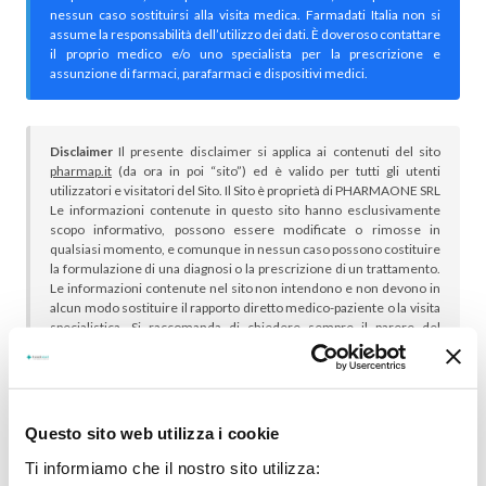
nessun caso sostituirsi alla visita medica. Farmadati Italia non si
assume la responsabilità dell’utilizzo dei dati. È doveroso contattare
il proprio medico e/o uno specialista per la prescrizione e
assunzione di farmaci, parafarmaci e dispositivi medici.
Disclaimer
Il presente disclaimer si applica ai contenuti del sito
pharmap.it
(da ora in poi “sito”) ed è valido per tutti gli utenti
utilizzatori e visitatori del Sito. Il Sito è proprietà di PHARMAONE SRL
Le informazioni contenute in questo sito hanno esclusivamente
scopo informativo, possono essere modificate o rimosse in
qualsiasi momento, e comunque in nessun caso possono costituire
la formulazione di una diagnosi o la prescrizione di un trattamento.
Le informazioni contenute nel sito non intendono e non devono in
alcun modo sostituire il rapporto diretto medico-paziente o la visita
specialistica. Si raccomanda di chiedere sempre il parere del
proprio medico curante e/o di specialisti riguardo qualsiasi
indicazione riportata. Se si hanno dubbi o quesiti sull’uso di un
medicinale è necessario consultare il proprio medico.
Questo sito web utilizza i cookie
Ti informiamo che il nostro sito utilizza: