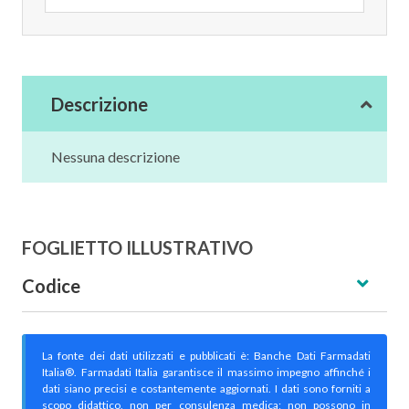
Descrizione
Nessuna descrizione
FOGLIETTO ILLUSTRATIVO
Codice
La fonte dei dati utilizzati e pubblicati è: Banche Dati Farmadati
Italia®. Farmadati Italia garantisce il massimo impegno affinché i
dati siano precisi e costantemente aggiornati. I dati sono forniti a
scopo didattico, non per consulenza medica; non possono in