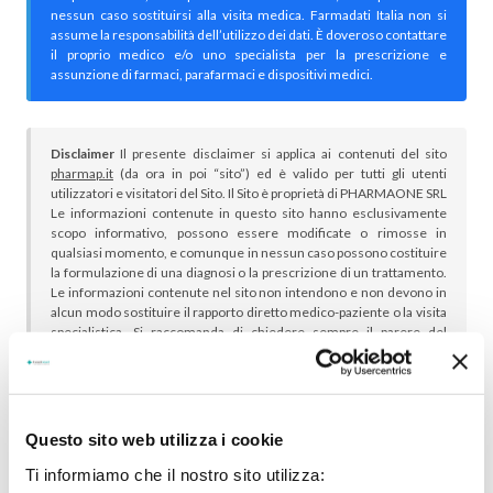
nessun caso sostituirsi alla visita medica. Farmadati Italia non si
assume la responsabilità dell’utilizzo dei dati. È doveroso contattare
il proprio medico e/o uno specialista per la prescrizione e
assunzione di farmaci, parafarmaci e dispositivi medici.
Disclaimer
Il presente disclaimer si applica ai contenuti del sito
pharmap.it
(da ora in poi “sito”) ed è valido per tutti gli utenti
utilizzatori e visitatori del Sito. Il Sito è proprietà di PHARMAONE SRL
Le informazioni contenute in questo sito hanno esclusivamente
scopo informativo, possono essere modificate o rimosse in
qualsiasi momento, e comunque in nessun caso possono costituire
la formulazione di una diagnosi o la prescrizione di un trattamento.
Le informazioni contenute nel sito non intendono e non devono in
alcun modo sostituire il rapporto diretto medico-paziente o la visita
specialistica. Si raccomanda di chiedere sempre il parere del
proprio medico curante e/o di specialisti riguardo qualsiasi
indicazione riportata. Se si hanno dubbi o quesiti sull’uso di un
medicinale è necessario consultare il proprio medico.
Questo sito web utilizza i cookie
Ti informiamo che il nostro sito utilizza: