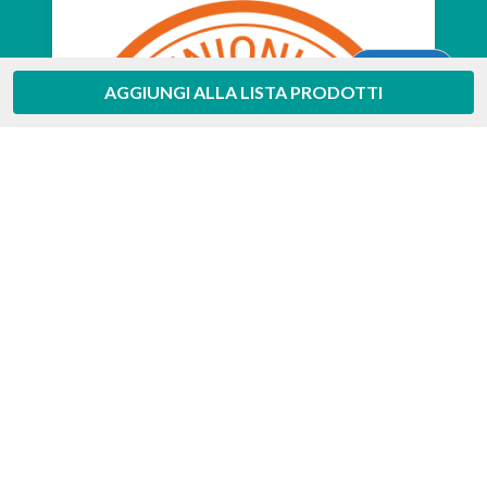
Aiuto
AGGIUNGI ALLA LISTA PRODOTTI
Feedaty
4.7
/
5
-
385
feedbacks