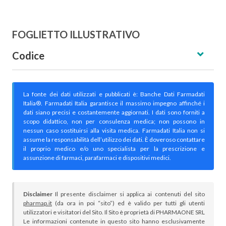
FOGLIETTO ILLUSTRATIVO
Codice
La fonte dei dati utilizzati e pubblicati è: Banche Dati Farmadati
Italia®. Farmadati Italia garantisce il massimo impegno affinché i
dati siano precisi e costantemente aggiornati. I dati sono forniti a
scopo didattico, non per consulenza medica; non possono in
nessun caso sostituirsi alla visita medica. Farmadati Italia non si
assume la responsabilità dell’utilizzo dei dati. È doveroso contattare
il proprio medico e/o uno specialista per la prescrizione e
assunzione di farmaci, parafarmaci e dispositivi medici.
Disclaimer
Il presente disclaimer si applica ai contenuti del sito
pharmap.it
(da ora in poi “sito”) ed è valido per tutti gli utenti
utilizzatori e visitatori del Sito. Il Sito è proprietà di PHARMAONE SRL
Le informazioni contenute in questo sito hanno esclusivamente