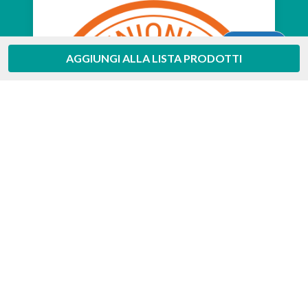
Aiuto
AGGIUNGI ALLA LISTA PRODOTTI
Feedaty
4.7
/
5
-
385
feedbacks