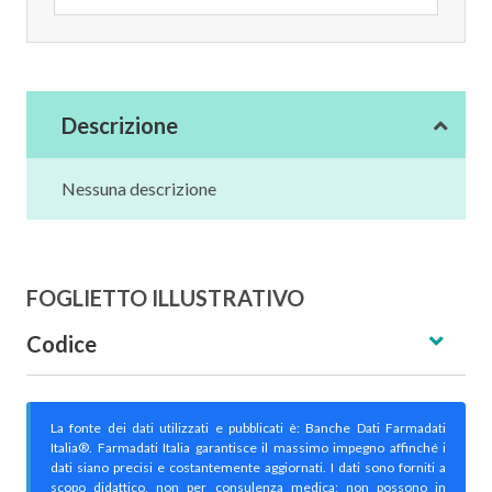
Descrizione
Nessuna descrizione
FOGLIETTO ILLUSTRATIVO
Codice
La fonte dei dati utilizzati e pubblicati è: Banche Dati Farmadati
Italia®. Farmadati Italia garantisce il massimo impegno affinché i
dati siano precisi e costantemente aggiornati. I dati sono forniti a
scopo didattico, non per consulenza medica; non possono in