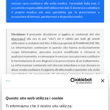
nessun caso sostituirsi alla visita medica. Farmadati Italia non si
assume la responsabilità dell’utilizzo dei dati. È doveroso contattare
il proprio medico e/o uno specialista per la prescrizione e
assunzione di farmaci, parafarmaci e dispositivi medici.
Disclaimer
Il presente disclaimer si applica ai contenuti del sito
pharmap.it
(da ora in poi “sito”) ed è valido per tutti gli utenti
utilizzatori e visitatori del Sito. Il Sito è proprietà di PHARMAONE SRL
Le informazioni contenute in questo sito hanno esclusivamente
scopo informativo, possono essere modificate o rimosse in
qualsiasi momento, e comunque in nessun caso possono costituire
la formulazione di una diagnosi o la prescrizione di un trattamento.
Le informazioni contenute nel sito non intendono e non devono in
alcun modo sostituire il rapporto diretto medico-paziente o la visita
specialistica. Si raccomanda di chiedere sempre il parere del
proprio medico curante e/o di specialisti riguardo qualsiasi
indicazione riportata. Se si hanno dubbi o quesiti sull’uso di un
medicinale è necessario consultare il proprio medico.
Questo sito web utilizza i cookie
Ti informiamo che il nostro sito utilizza: