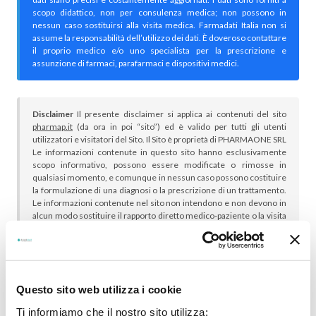
scopo didattico, non per consulenza medica; non possono in
nessun caso sostituirsi alla visita medica. Farmadati Italia non si
assume la responsabilità dell’utilizzo dei dati. È doveroso contattare
il proprio medico e/o uno specialista per la prescrizione e
assunzione di farmaci, parafarmaci e dispositivi medici.
Disclaimer
Il presente disclaimer si applica ai contenuti del sito
pharmap.it
(da ora in poi “sito”) ed è valido per tutti gli utenti
utilizzatori e visitatori del Sito. Il Sito è proprietà di PHARMAONE SRL
Le informazioni contenute in questo sito hanno esclusivamente
scopo informativo, possono essere modificate o rimosse in
qualsiasi momento, e comunque in nessun caso possono costituire
la formulazione di una diagnosi o la prescrizione di un trattamento.
Le informazioni contenute nel sito non intendono e non devono in
alcun modo sostituire il rapporto diretto medico-paziente o la visita
specialistica. Si raccomanda di chiedere sempre il parere del
proprio medico curante e/o di specialisti riguardo qualsiasi
indicazione riportata. Se si hanno dubbi o quesiti sull’uso di un
medicinale è necessario consultare il proprio medico.
Questo sito web utilizza i cookie
Ti informiamo che il nostro sito utilizza: