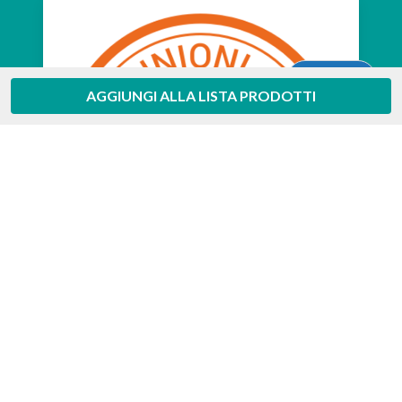
Aiuto
AGGIUNGI ALLA LISTA PRODOTTI
Feedaty
4.7
/
5
-
385
feedbacks