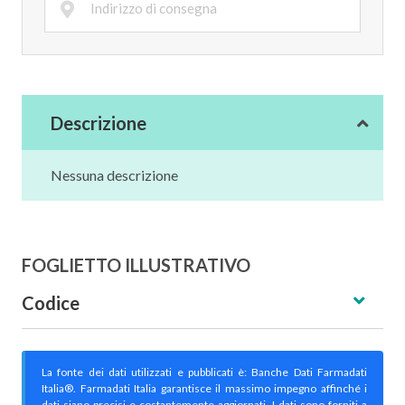
Descrizione
Nessuna descrizione
FOGLIETTO ILLUSTRATIVO
Codice
La fonte dei dati utilizzati e pubblicati è: Banche Dati Farmadati
Italia®. Farmadati Italia garantisce il massimo impegno affinché i
dati siano precisi e costantemente aggiornati. I dati sono forniti a