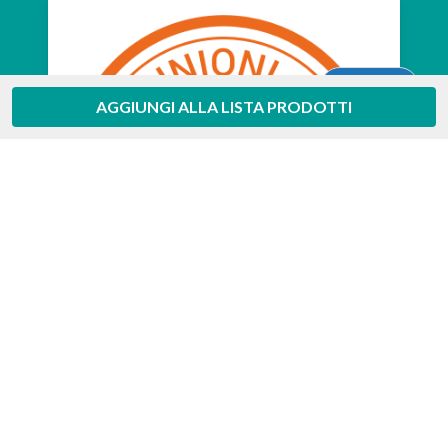
Aiuto
AGGIUNGI ALLA LISTA PRODOTTI
Feedaty
4.7
/
5
-
385
feedbacks