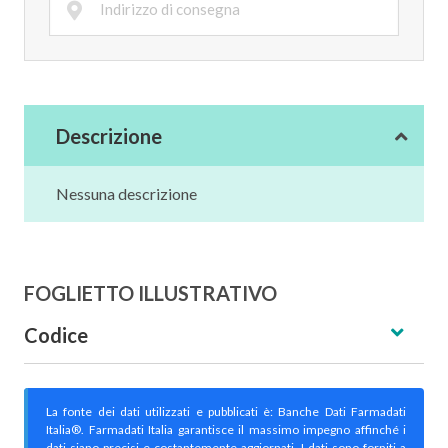
Descrizione
Nessuna descrizione
FOGLIETTO ILLUSTRATIVO
Codice
La fonte dei dati utilizzati e pubblicati è: Banche Dati Farmadati
Italia®. Farmadati Italia garantisce il massimo impegno affinché i
dati siano precisi e costantemente aggiornati. I dati sono forniti a