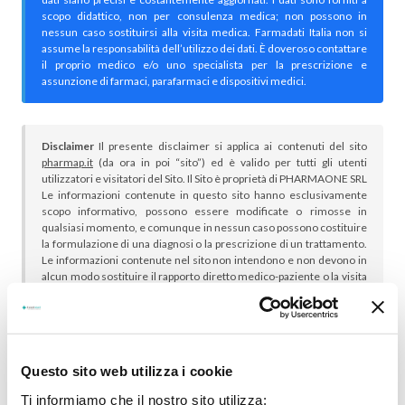
scopo didattico, non per consulenza medica; non possono in
nessun caso sostituirsi alla visita medica. Farmadati Italia non si
assume la responsabilità dell’utilizzo dei dati. È doveroso contattare
il proprio medico e/o uno specialista per la prescrizione e
assunzione di farmaci, parafarmaci e dispositivi medici.
Disclaimer
Il presente disclaimer si applica ai contenuti del sito
pharmap.it
(da ora in poi “sito”) ed è valido per tutti gli utenti
utilizzatori e visitatori del Sito. Il Sito è proprietà di PHARMAONE SRL
Le informazioni contenute in questo sito hanno esclusivamente
scopo informativo, possono essere modificate o rimosse in
qualsiasi momento, e comunque in nessun caso possono costituire
la formulazione di una diagnosi o la prescrizione di un trattamento.
Le informazioni contenute nel sito non intendono e non devono in
alcun modo sostituire il rapporto diretto medico-paziente o la visita
specialistica. Si raccomanda di chiedere sempre il parere del
proprio medico curante e/o di specialisti riguardo qualsiasi
indicazione riportata. Se si hanno dubbi o quesiti sull’uso di un
medicinale è necessario consultare il proprio medico.
Questo sito web utilizza i cookie
Ti informiamo che il nostro sito utilizza: