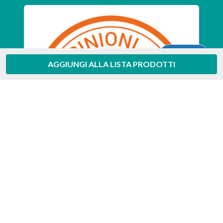
Aiuto
AGGIUNGI ALLA LISTA PRODOTTI
Feedaty
4.7
/
5
-
385
feedbacks