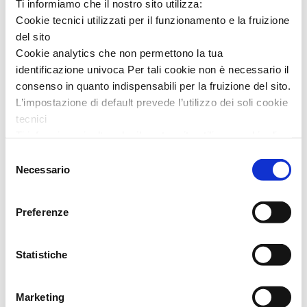
Ti informiamo che il nostro sito utilizza:
Cookie tecnici utilizzati per il funzionamento e la fruizione
del sito
Cookie analytics che non permettono la tua
In genere sono scelti insieme:
identificazione univoca Per tali cookie non è necessario il
consenso in quanto indispensabili per la fruizione del sito.
L’impostazione di default prevede l’utilizzo dei soli cookie
tecnici
Ti informiamo inoltre che il nostro sito utilizza cookie di
profilazione, in grado di permettere la tua identificazione
Selezione
univoca e fornirci informazioni sulla tua navigazione,
Necessario
del
anche mediante collegamento con informazioni
consenso
sull’accesso ad altri siti. L’utilizzo è possibile solo su tuo
Preferenze
consenso.
Al presente
link
puoi trovare l’informativa completa e le
Statistiche
modalità per effettuare la selezione di dettaglio dei cookie
di profilazione di prima e terza parte
PAXI MICROF+NY W PURPLE/RED 39
Marketing