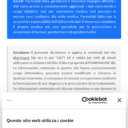
Italia®. Farmadati Italia garantisce il massimo impegno affinché i
dati siano precisi e costantemente aggiornati. I dati sono forniti a
scopo didattico, non per consulenza medica; non possono in
nessun caso sostituirsi alla visita medica. Farmadati Italia non si
assume la responsabilità dell’utilizzo dei dati. È doveroso contattare
il proprio medico e/o uno specialista per la prescrizione e
assunzione di farmaci, parafarmaci e dispositivi medici.
Disclaimer
Il presente disclaimer si applica ai contenuti del sito
pharmap.it
(da ora in poi “sito”) ed è valido per tutti gli utenti
utilizzatori e visitatori del Sito. Il Sito è proprietà di PHARMAONE SRL
Le informazioni contenute in questo sito hanno esclusivamente
scopo informativo, possono essere modificate o rimosse in
qualsiasi momento, e comunque in nessun caso possono costituire
la formulazione di una diagnosi o la prescrizione di un trattamento.
Le informazioni contenute nel sito non intendono e non devono in
alcun modo sostituire il rapporto diretto medico-paziente o la visita
specialistica. Si raccomanda di chiedere sempre il parere del
proprio medico curante e/o di specialisti riguardo qualsiasi
indicazione riportata. Se si hanno dubbi o quesiti sull’uso di un
medicinale è necessario consultare il proprio medico.
Questo sito web utilizza i cookie