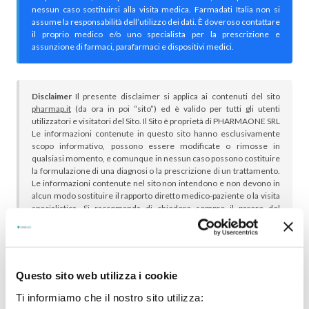
nessun caso sostituirsi alla visita medica. Farmadati Italia non si
assume la responsabilità dell’utilizzo dei dati. È doveroso contattare
il proprio medico e/o uno specialista per la prescrizione e
assunzione di farmaci, parafarmaci e dispositivi medici.
Disclaimer
Il presente disclaimer si applica ai contenuti del sito
pharmap.it
(da ora in poi “sito”) ed è valido per tutti gli utenti
utilizzatori e visitatori del Sito. Il Sito è proprietà di PHARMAONE SRL
Le informazioni contenute in questo sito hanno esclusivamente
scopo informativo, possono essere modificate o rimosse in
qualsiasi momento, e comunque in nessun caso possono costituire
la formulazione di una diagnosi o la prescrizione di un trattamento.
Le informazioni contenute nel sito non intendono e non devono in
alcun modo sostituire il rapporto diretto medico-paziente o la visita
specialistica. Si raccomanda di chiedere sempre il parere del
proprio medico curante e/o di specialisti riguardo qualsiasi
indicazione riportata. Se si hanno dubbi o quesiti sull’uso di un
medicinale è necessario consultare il proprio medico.
Questo sito web utilizza i cookie
Ti informiamo che il nostro sito utilizza: