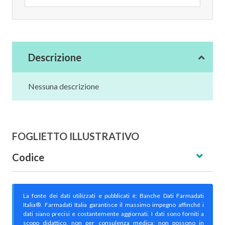
Descrizione
Nessuna descrizione
FOGLIETTO ILLUSTRATIVO
Codice
La fonte dei dati utilizzati e pubblicati è: Banche Dati Farmadati
Italia®. Farmadati Italia garantisce il massimo impegno affinché i
dati siano precisi e costantemente aggiornati. I dati sono forniti a
scopo didattico, non per consulenza medica; non possono in