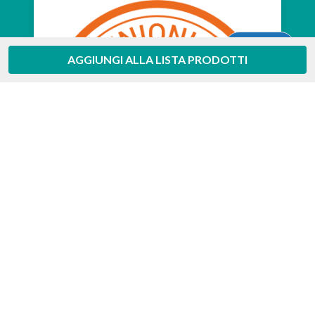
Aiuto
AGGIUNGI ALLA LISTA PRODOTTI
Feedaty
4.7
/
5
-
385
feedbacks