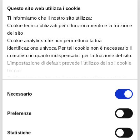
Questo sito web utilizza i cookie
Ti informiamo che il nostro sito utilizza:
Cookie tecnici utilizzati per il funzionamento e la fruizione
del sito
Cookie analytics che non permettono la tua
identificazione univoca Per tali cookie non è necessario il
consenso in quanto indispensabili per la fruizione del sito.
L’impostazione di default prevede l’utilizzo dei soli cookie
tecnici
Ti informiamo inoltre che il nostro sito utilizza cookie di
profilazione, in grado di permettere la tua identificazione
Selezione
univoca e fornirci informazioni sulla tua navigazione,
Necessario
del
anche mediante collegamento con informazioni
consenso
sull’accesso ad altri siti. L’utilizzo è possibile solo su tuo
Preferenze
consenso.
Al presente
link
puoi trovare l’informativa completa e le
Statistiche
modalità per effettuare la selezione di dettaglio dei cookie