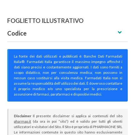
FOGLIETTO ILLUSTRATIVO
Codice
La fonte dei dati utilizzati e pubblicati è: Banche Dati Farmadati
Italia®. Farmadati Italia garantisce il massimo impegno affinché i
dati siano precisi e costantemente aggiornati. I dati sono forniti a
scopo didattico, non per consulenza medica; non possono in
nessun caso sostituirsi alla visita medica. Farmadati Italia non si
assume la responsabilità dell’utilizzo dei dati. È doveroso contattare
il proprio medico e/o uno specialista per la prescrizione e
assunzione di farmaci, parafarmaci e dispositivi medici.
Disclaimer
Il presente disclaimer si applica ai contenuti del sito
pharmap.it
(da ora in poi “sito”) ed è valido per tutti gli utenti
utilizzatori e visitatori del Sito. Il Sito è proprietà di PHARMAONE SRL
Le informazioni contenute in questo sito hanno esclusivamente