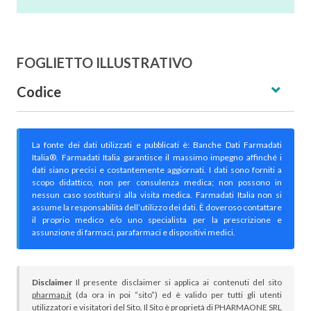
FOGLIETTO ILLUSTRATIVO
Codice
La fonte dei dati utilizzati e pubblicati è: Banche Dati Farmadati
Italia®. Farmadati Italia garantisce il massimo impegno affinché i
dati siano precisi e costantemente aggiornati. I dati sono forniti a
scopo didattico, non per consulenza medica; non possono in
nessun caso sostituirsi alla visita medica. Farmadati Italia non si
assume la responsabilità dell’utilizzo dei dati. È doveroso contattare
il proprio medico e/o uno specialista per la prescrizione e
assunzione di farmaci, parafarmaci e dispositivi medici.
Disclaimer
Il presente disclaimer si applica ai contenuti del sito
pharmap.it
(da ora in poi “sito”) ed è valido per tutti gli utenti
utilizzatori e visitatori del Sito. Il Sito è proprietà di PHARMAONE SRL