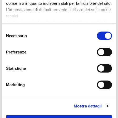
consenso in quanto indispensabili per la fruizione del sito.
L’impostazione di default prevede l’utilizzo dei soli cookie
tecnici
Ti informiamo inoltre che il nostro sito utilizza cookie di
profilazione, in grado di permettere la tua identificazione
Selezione
univoca e fornirci informazioni sulla tua navigazione,
Necessario
del
anche mediante collegamento con informazioni
consenso
sull’accesso ad altri siti. L’utilizzo è possibile solo su tuo
Preferenze
FASCIA SANA CON APERTURA DOPPIA IN
consenso.
MANIFATTURA BERNINA Srl
VELCRO ALTEZZA 22 CM 4
Prezzo: 45,00
€
Al presente
link
puoi trovare l’informativa completa e le
Statistiche
modalità per effettuare la selezione di dettaglio dei cookie
di profilazione di prima e terza parte
Marketing
Mostra dettagli