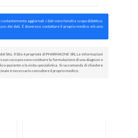
e costantemente aggiornati. I dati sono forniti a scopo didattico,
izzo dei dati. È doveroso contattare il proprio medico e/o uno
atori del Sito. Il Sito è proprietà di PHARMAONE SRL Le informazioni
sun caso possono costituire la formulazione di una diagnosi o
co-paziente o la visita specialistica. Si raccomanda di chiedere
icinale è necessario consultare il proprio medico.