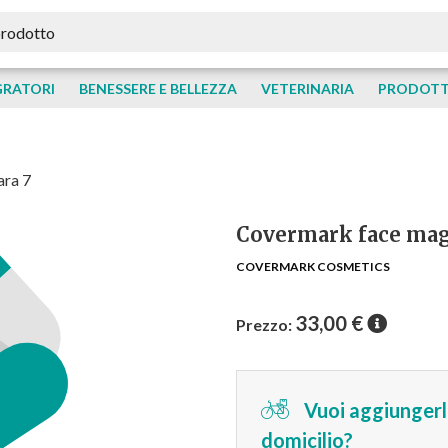
GRATORI
BENESSERE E BELLEZZA
VETERINARIA
PRODOTTI
ara 7
Covermark face mag
COVERMARK COSMETICS
33,00
€
Prezzo:
Vuoi aggiungerlo
domicilio?