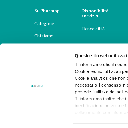
Su Pharmap
Disponibilità
servizio
Categorie
Elenco città
Chi siamo
Dicono di noi
Questo sito web utilizza i
Pharmap per i
Ti informiamo che il nostro 
farmacisti
Cookie tecnici utilizzati pe
Cookie analytics che non p
Il nostro blog
necessario il consenso in q
Lavora con noi
prevede l’utilizzo dei soli 
Ti informiamo inoltre che il
identificazione univoca e f
collegamento con informazion
consenso.