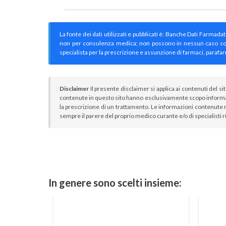
La fonte dei dati utilizzati e pubblicati è: Banche Dati Farmada
non per consulenza medica; non possono in nessun caso sostitu
specialista per la prescrizione e assunzione di farmaci, parafar
Disclaimer
Il presente disclaimer si applica ai contenuti del si
contenute in questo sito hanno esclusivamente scopo informa
la prescrizione di un trattamento. Le informazioni contenute n
sempre il parere del proprio medico curante e/o di specialisti r
In genere sono scelti insieme: