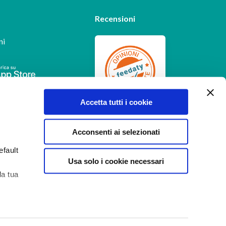
Recensioni
ni
Feedaty
4.7
/
5
Accetta tutti i cookie
-
385
feedbacks
Acconsenti ai selezionati
efault
Usa solo i cookie necessari
la tua