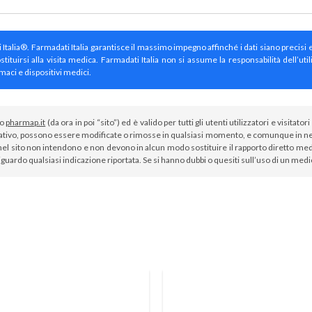
ti Italia®. Farmadati Italia garantisce il massimo impegno affinché i dati siano precisi 
irsi alla visita medica. Farmadati Italia non si assume la responsabilità dell’util
maci e dispositivi medici.
to
pharmap.it
(da ora in poi “sito”) ed è valido per tutti gli utenti utilizzatori e visit
tivo, possono essere modificate o rimosse in qualsiasi momento, e comunque in nes
el sito non intendono e non devono in alcun modo sostituire il rapporto diretto medi
iguardo qualsiasi indicazione riportata. Se si hanno dubbi o quesiti sull’uso di un med