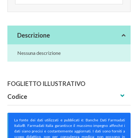
Descrizione
Nessuna descrizione
FOGLIETTO ILLUSTRATIVO
Codice
La fonte dei dati utilizzati e pubblicati è: Banche Dati Farmadati
Italia®. Farmadati Italia garantisce il massimo impegno affinché i
dati siano precisi e costantemente aggiornati. I dati sono forniti a
scopo didattico, non per consulenza medica; non possono in