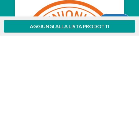
Aiuto
AGGIUNGI ALLA LISTA PRODOTTI
Feedaty
4.7
/
5
-
385
feedbacks