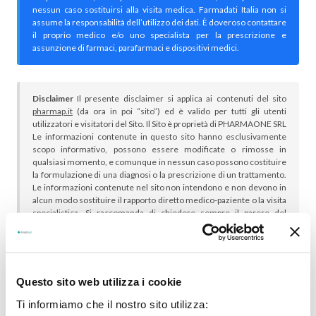
nessun caso sostituirsi alla visita medica. Farmadati Italia non si
assume la responsabilità dell’utilizzo dei dati. È doveroso contattare
il proprio medico e/o uno specialista per la prescrizione e
assunzione di farmaci, parafarmaci e dispositivi medici.
Disclaimer
Il presente disclaimer si applica ai contenuti del sito
pharmap.it
(da ora in poi “sito”) ed è valido per tutti gli utenti
utilizzatori e visitatori del Sito. Il Sito è proprietà di PHARMAONE SRL
Le informazioni contenute in questo sito hanno esclusivamente
scopo informativo, possono essere modificate o rimosse in
qualsiasi momento, e comunque in nessun caso possono costituire
la formulazione di una diagnosi o la prescrizione di un trattamento.
Le informazioni contenute nel sito non intendono e non devono in
alcun modo sostituire il rapporto diretto medico-paziente o la visita
specialistica. Si raccomanda di chiedere sempre il parere del
proprio medico curante e/o di specialisti riguardo qualsiasi
indicazione riportata. Se si hanno dubbi o quesiti sull’uso di un
medicinale è necessario consultare il proprio medico.
Questo sito web utilizza i cookie
Ti informiamo che il nostro sito utilizza: