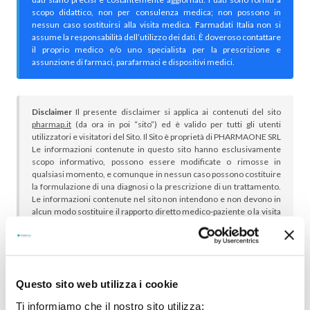
scopo didattico, non per consulenza medica; non possono in
nessun caso sostituirsi alla visita medica. Farmadati Italia non si
assume la responsabilità dell’utilizzo dei dati. È doveroso contattare
il proprio medico e/o uno specialista per la prescrizione e
assunzione di farmaci, parafarmaci e dispositivi medici.
Disclaimer
Il presente disclaimer si applica ai contenuti del sito
pharmap.it
(da ora in poi “sito”) ed è valido per tutti gli utenti
utilizzatori e visitatori del Sito. Il Sito è proprietà di PHARMAONE SRL
Le informazioni contenute in questo sito hanno esclusivamente
scopo informativo, possono essere modificate o rimosse in
qualsiasi momento, e comunque in nessun caso possono costituire
la formulazione di una diagnosi o la prescrizione di un trattamento.
Le informazioni contenute nel sito non intendono e non devono in
alcun modo sostituire il rapporto diretto medico-paziente o la visita
specialistica. Si raccomanda di chiedere sempre il parere del
proprio medico curante e/o di specialisti riguardo qualsiasi
indicazione riportata. Se si hanno dubbi o quesiti sull’uso di un
medicinale è necessario consultare il proprio medico.
Questo sito web utilizza i cookie
Ti informiamo che il nostro sito utilizza: