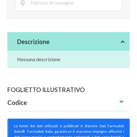
Descrizione
Nessuna descrizione
FOGLIETTO ILLUSTRATIVO
Codice
La fonte dei dati utilizzati e pubblicati è: Banche Dati Farmadati
Italia®. Farmadati Italia garantisce il massimo impegno affinché i
dati siano precisi e costantemente aggiornati. I dati sono forniti a