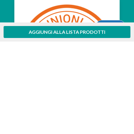
Aiuto
AGGIUNGI ALLA LISTA PRODOTTI
Feedaty
4.7
/
5
-
385
feedbacks