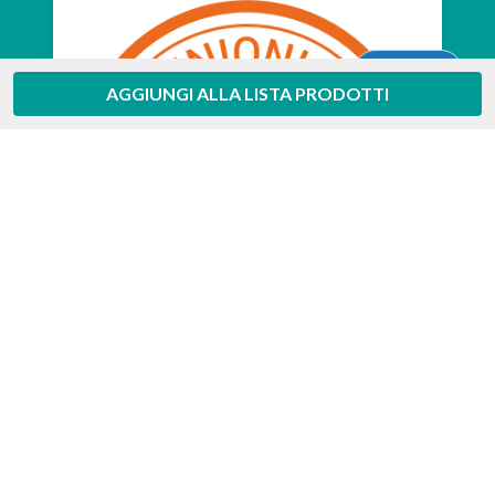
Aiuto
AGGIUNGI ALLA LISTA PRODOTTI
Feedaty
4.7
/
5
-
385
feedbacks