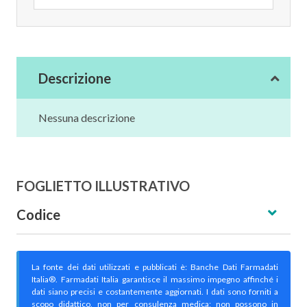
Descrizione
Nessuna descrizione
FOGLIETTO ILLUSTRATIVO
Codice
La fonte dei dati utilizzati e pubblicati è: Banche Dati Farmadati
Italia®. Farmadati Italia garantisce il massimo impegno affinché i
dati siano precisi e costantemente aggiornati. I dati sono forniti a
scopo didattico, non per consulenza medica; non possono in