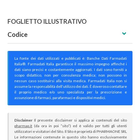
FOGLIETTO ILLUSTRATIVO
Codice
La fonte dei dati utilizzati e pubblicati è: Banche Dati Farmadati
Italia®. Farmadati Italia garantisce il massimo impegno affinché i
dati siano precisi e costantemente aggiornati. I dati sono forniti a
scopo didattico, non per consulenza medica; non possono in
nessun caso sostituirsi alla visita medica. Farmadati Italia non si
assume la responsabilità dell’utilizzo dei dati. È doveroso contattare
il proprio medico e/o uno specialista per la prescrizione e
assunzione di farmaci, parafarmaci e dispositivi medici.
Disclaimer
Il presente disclaimer si applica ai contenuti del sito
pharmap.it
(da ora in poi “sito”) ed è valido per tutti gli utenti
utilizzatori e visitatori del Sito. Il Sito è proprietà di PHARMAONE SRL
Le informazioni contenute in questo sito hanno esclusivamente