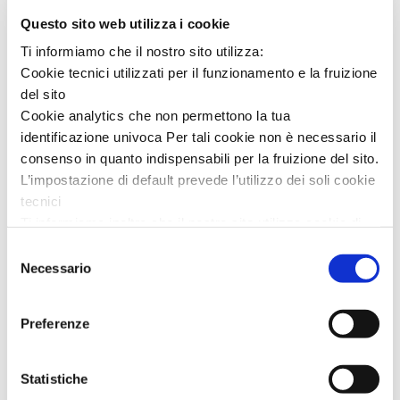
Questo sito web utilizza i cookie
Ti informiamo che il nostro sito utilizza:
Cookie tecnici utilizzati per il funzionamento e la fruizione
del sito
Cookie analytics che non permettono la tua
identificazione univoca Per tali cookie non è necessario il
consenso in quanto indispensabili per la fruizione del sito.
L’impostazione di default prevede l’utilizzo dei soli cookie
tecnici
Ti informiamo inoltre che il nostro sito utilizza cookie di
profilazione, in grado di permettere la tua identificazione
Selezione
univoca e fornirci informazioni sulla tua navigazione,
Necessario
del
anche mediante collegamento con informazioni
consenso
sull’accesso ad altri siti. L’utilizzo è possibile solo su tuo
Preferenze
consenso.
Al presente
link
puoi trovare l’informativa completa e le
Statistiche
modalità per effettuare la selezione di dettaglio dei cookie