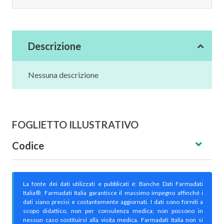
Descrizione
Nessuna descrizione
FOGLIETTO ILLUSTRATIVO
Codice
La fonte dei dati utilizzati e pubblicati è: Banche Dati Farmadati
Italia®. Farmadati Italia garantisce il massimo impegno affinché i
dati siano precisi e costantemente aggiornati. I dati sono forniti a
scopo didattico, non per consulenza medica; non possono in
nessun caso sostituirsi alla visita medica. Farmadati Italia non si