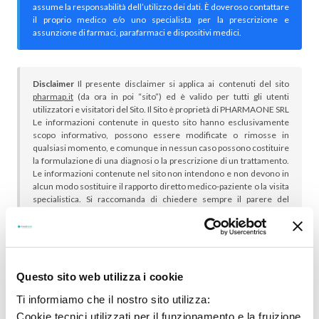
assume la responsabilità dell’utilizzo dei dati. È doveroso contattare
il proprio medico e/o uno specialista per la prescrizione e
assunzione di farmaci, parafarmaci e dispositivi medici.
Disclaimer
Il presente disclaimer si applica ai contenuti del sito
pharmap.it
(da ora in poi “sito”) ed è valido per tutti gli utenti
utilizzatori e visitatori del Sito. Il Sito è proprietà di PHARMAONE SRL
Le informazioni contenute in questo sito hanno esclusivamente
scopo informativo, possono essere modificate o rimosse in
qualsiasi momento, e comunque in nessun caso possono costituire
la formulazione di una diagnosi o la prescrizione di un trattamento.
Le informazioni contenute nel sito non intendono e non devono in
alcun modo sostituire il rapporto diretto medico-paziente o la visita
specialistica. Si raccomanda di chiedere sempre il parere del
proprio medico curante e/o di specialisti riguardo qualsiasi
indicazione riportata. Se si hanno dubbi o quesiti sull’uso di un
medicinale è necessario consultare il proprio medico.
Questo sito web utilizza i cookie
Ti informiamo che il nostro sito utilizza:
Cookie tecnici utilizzati per il funzionamento e la fruizione