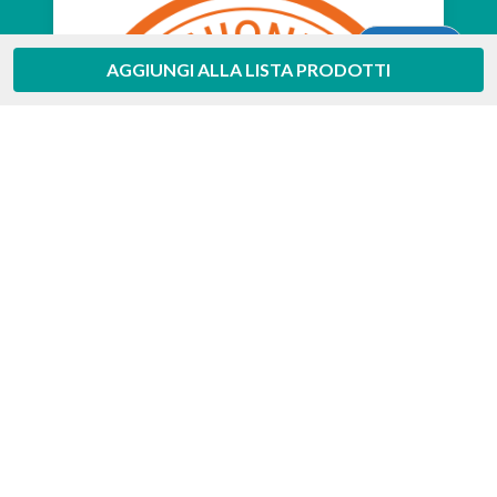
Aiuto
AGGIUNGI ALLA LISTA PRODOTTI
Feedaty
4.7
/
5
-
385
feedbacks