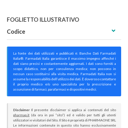
FOGLIETTO ILLUSTRATIVO
Codice
La fonte dei dati utilizzati e pubblicati è: Banche Dati Farmadati
Italia®. Farmadati Italia garantisce il massimo impegno affinché i
dati siano precisi e costantemente aggiornati. I dati sono forniti a
scopo didattico, non per consulenza medica; non possono in
nessun caso sostituirsi alla visita medica. Farmadati Italia non si
assume la responsabilità dell’utilizzo dei dati. È doveroso contattare
il proprio medico e/o uno specialista per la prescrizione e
assunzione di farmaci, parafarmaci e dispositivi medici.
Disclaimer
Il presente disclaimer si applica ai contenuti del sito
pharmap.it
(da ora in poi “sito”) ed è valido per tutti gli utenti
utilizzatori e visitatori del Sito. Il Sito è proprietà di PHARMAONE SRL
Le informazioni contenute in questo sito hanno esclusivamente