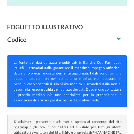
FOGLIETTO ILLUSTRATIVO
Codice
La fonte dei dati utilizzati e pubblicati è: Banche Dati Farmadati
Italia®. Farmadati Italia garantisce il massimo impegno affinché i
dati siano precisi e costantemente aggiornati. I dati sono forniti a
scopo didattico, non per consulenza medica; non possono in
nessun caso sostituirsi alla visita medica. Farmadati Italia non si
assume la responsabilità dell’utilizzo dei dati. È doveroso contattare
il proprio medico e/o uno specialista per la prescrizione e
assunzione di farmaci, parafarmaci e dispositivi medici.
Disclaimer
Il presente disclaimer si applica ai contenuti del sito
pharmap.it
(da ora in poi “sito”) ed è valido per tutti gli utenti
utilizzatori e visitatori del Sito. Il Sito è proprietà di PHARMAONE SRL